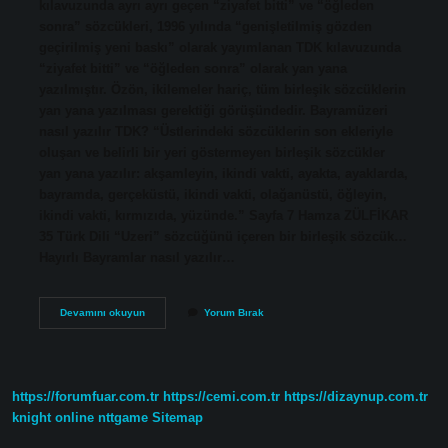
kılavuzunda ayrı ayrı geçen “ziyafet bitti” ve “öğleden
sonra” sözcükleri, 1996 yılında “genişletilmiş gözden
geçirilmiş yeni baskı” olarak yayımlanan TDK kılavuzunda
“ziyafet bitti” ve “öğleden sonra” olarak yan yana
yazılmıştır. Özön, ikilemeler hariç, tüm birleşik sözcüklerin
yan yana yazılması gerektiği görüşündedir. Bayramüzeri
nasıl yazılır TDK? “Üstlerindeki sözcüklerin son ekleriyle
oluşan ve belirli bir yeri göstermeyen birleşik sözcükler
yan yana yazılır: akşamleyin, ikindi vakti, ayakta, ayaklarda,
bayramda, gerçeküstü, ikindi vakti, olağanüstü, öğleyin,
ikindi vakti, kırmızıda, yüzünde.” Sayfa 7 Hamza ZÜLFİKAR
35 Türk Dili “Uzeri” sözcüğünü içeren bir birleşik sözcük…
Hayırlı Bayramlar nasıl yazılır…
Bayramustu
Devamını okuyun
Yorum Bırak
Nasıl
Yazılır
https://forumfuar.com.tr
https://cemi.com.tr
https://dizaynup.com.tr
knight online
nttgame
Sitemap