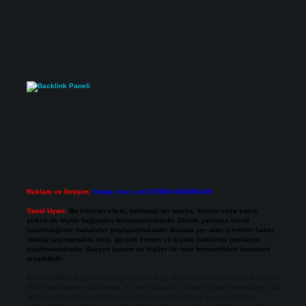
Reklam ve İletişim:
Skype: live:.cid.575569c608265c69
Yasal Uyarı:
Bu internet sitesi, herhangi bir marka, kurum veya şahıs
şirketi ile hiçbir bağlantısı bulunmamaktadır. Sitede yalnızca kendi
hazırladığımız makaleler paylaşılmaktadır. Burada yer alan içerikler haber
niteliği taşımamakta olup, gerçek kurum ve kişiler hakkında paylaşım
yapılmamaktadır. Gerçek kurum ve kişiler ile isim benzerlikleri tamamen
tesadüfidir.
Sitemiz, 5651 Sayılı Kanun gereğince Bilgi Teknolojileri ve İletişim Kurumu
(BTK) tarafından onaylanmış bir Yer Sağlayıcı olarak hizmet vermektedir. Bu
nedenle, sitedeki içerikleri proaktif olarak denetleme veya araştırma