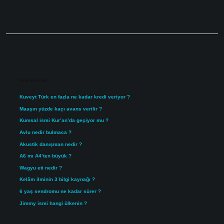
Sidebar
Son Yazılar
Kuveyt Türk en fazla ne kadar kredi veriyor ?
Maaşın yüzde kaçı avans verilir ?
Kumsal ismi Kur’an’da geçiyor mu ?
Avlu nedir bulmaca ?
Akustik danışman nedir ?
A6 mı A4’ten büyük ?
Wagyu eti nedir ?
Kelâm ilminin 3 bilgi kaynağı ?
6 yaş sendromu ne kadar sürer ?
Jimmy ismi hangi ülkenin ?