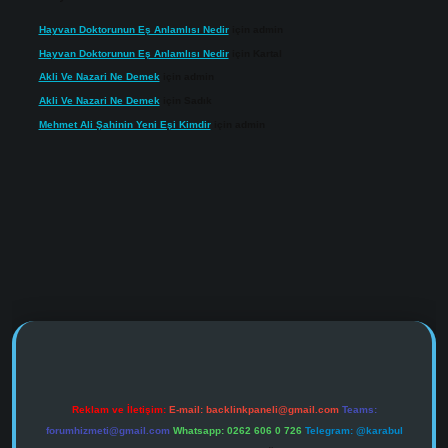
Hayvan Doktorunun Eş Anlamlısı Nedir
için
admin
Hayvan Doktorunun Eş Anlamlısı Nedir
için
Kartal
Akli Ve Nazari Ne Demek
için
admin
Akli Ve Nazari Ne Demek
için
Sadık
Mehmet Ali Şahinin Yeni Eşi Kimdir
için
admin
https://www.tulipbet.online/
Reklam ve İletişim:
E-mail:
backlinkpaneli@gmail.com
Teams:
forumhizmeti@gmail.com
Whatsapp: 0262 606 0 726
Telegram: @karabul