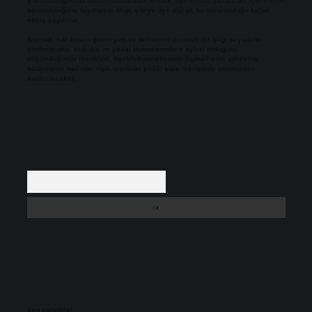
yükümlülüğümüz bulunmamaktadır. Ancak, üyelerimiz yazdıkları içeriklerin
sorumluluğunu taşımakta olup, siteye üye olarak bu sorumluluğu kabul
etmiş sayılırlar.
Sitemiz, kar amacı gütmeyen ve tamamen ücretsiz bir bilgi paylaşım
platformudur. Hukuka ve yasal düzenlemelere aykırı olduğunu
düşündüğünüz içerikleri,
backlinkpanelicomtr@gmail.com
adresine
bildirmeniz halinde, ilgili içerikler yasal süre içerisinde sitemizden
kaldırılacaktır.
Arama
Son yorumlar