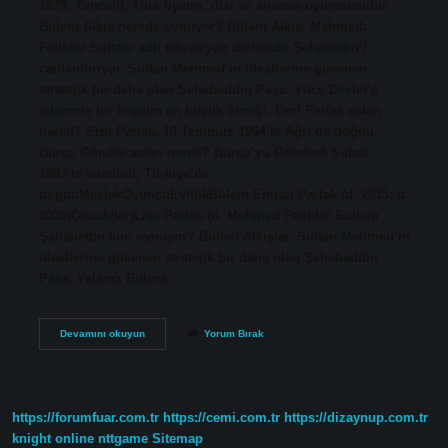
1979, Tunceli), Türk tiyatro, dizi ve sinema oyuncusudur.
Bülent Alkış nerede oynuyor? Bülent Alkış, Mehmed:
Fetihler Sultanı adlı televizyon dizisinde Şahabettin’i
canlandırıyor. Sultan Mehmed’in ideallerine güvenen
stratejik bir deha olan Şehabeddin Paşa. Yüce Devlet’e
adanmış bir hayatın en büyük örneği. Erol Parlak aslen
nereli? Erol Parlak, 10 Temmuz 1964’te Ağrı’da doğdu.
Burcu Gönder aslen nereli? Burcu’yu Gönder6 Şubat
1983’te İstanbul, Türkiye’de
doğduMeslekOyuncuEvlilikBülent Emrah Parlak (d. 2015; d.
2020)Çocuk(lar)Lisa Parlak (d. Mehmed Fetihler Sultanı
Şahabettin kim oynuyor? Bülent Alkışlar. Sultan Mehmed’in
ideallerine güvenen stratejik bir deha olan Şehabeddin
Paşa. Yalancı Bülent…
Bülent
Devamını okuyun
Yorum Bırak
Alkış
Aslen
Nereli
https://forumfuar.com.tr
https://cemi.com.tr
https://dizaynup.com.tr
knight online
nttgame
Sitemap