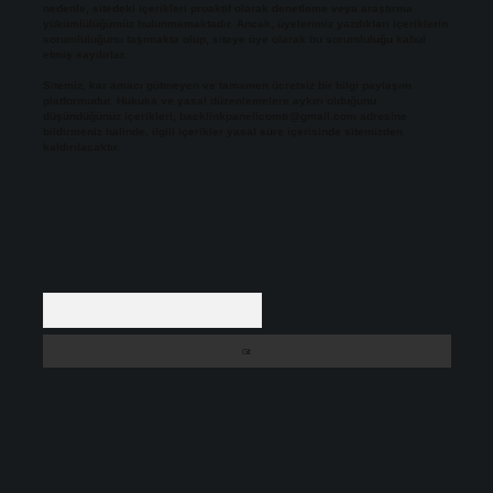
nedenle, sitedeki içerikleri proaktif olarak denetleme veya araştırma
yükümlülüğümüz bulunmamaktadır. Ancak, üyelerimiz yazdıkları içeriklerin
sorumluluğunu taşımakta olup, siteye üye olarak bu sorumluluğu kabul
etmiş sayılırlar.
Sitemiz, kar amacı gütmeyen ve tamamen ücretsiz bir bilgi paylaşım
platformudur. Hukuka ve yasal düzenlemelere aykırı olduğunu
düşündüğünüz içerikleri,
backlinkpanelicomtr@gmail.com
adresine
bildirmeniz halinde, ilgili içerikler yasal süre içerisinde sitemizden
kaldırılacaktır.
Arama