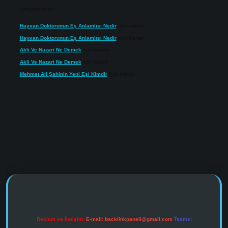
Son yorumlar
Hayvan Doktorunun Eş Anlamlısı Nedir
için
admin
Hayvan Doktorunun Eş Anlamlısı Nedir
için
Kartal
Akli Ve Nazari Ne Demek
için
admin
Akli Ve Nazari Ne Demek
için
Sadık
Mehmet Ali Şahinin Yeni Eşi Kimdir
için
admin
s://www.tulipbet.online/
Reklam ve İletişim:
E-mail:
backlinkpaneli@gmail.com
Teams: