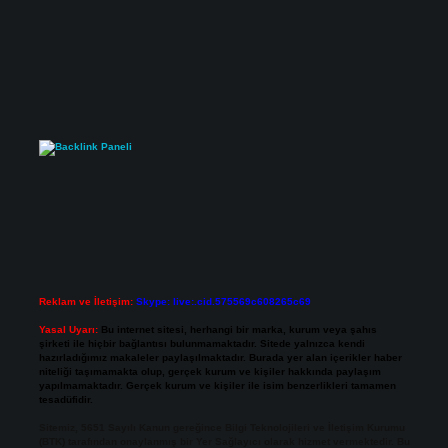
Reklam ve İletişim:
Skype: live:.cid.575569c608265c69
Yasal Uyarı:
Bu internet sitesi, herhangi bir marka, kurum veya şahıs
şirketi ile hiçbir bağlantısı bulunmamaktadır. Sitede yalnızca kendi
hazırladığımız makaleler paylaşılmaktadır. Burada yer alan içerikler haber
niteliği taşımamakta olup, gerçek kurum ve kişiler hakkında paylaşım
yapılmamaktadır. Gerçek kurum ve kişiler ile isim benzerlikleri tamamen
tesadüfidir.
Sitemiz, 5651 Sayılı Kanun gereğince Bilgi Teknolojileri ve İletişim Kurumu
(BTK) tarafından onaylanmış bir Yer Sağlayıcı olarak hizmet vermektedir. Bu