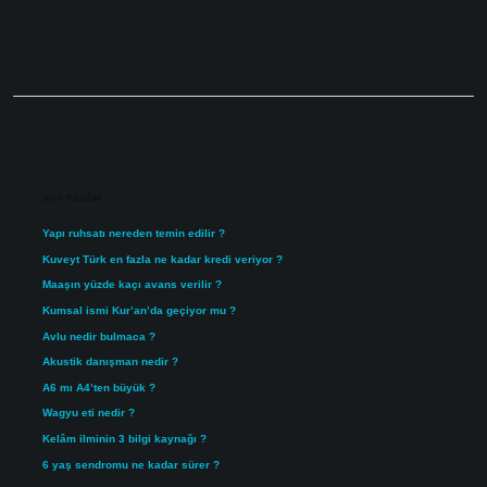
Sidebar
Son Yazılar
Yapı ruhsatı nereden temin edilir ?
Kuveyt Türk en fazla ne kadar kredi veriyor ?
Maaşın yüzde kaçı avans verilir ?
Kumsal ismi Kur’an’da geçiyor mu ?
Avlu nedir bulmaca ?
Akustik danışman nedir ?
A6 mı A4’ten büyük ?
Wagyu eti nedir ?
Kelâm ilminin 3 bilgi kaynağı ?
6 yaş sendromu ne kadar sürer ?