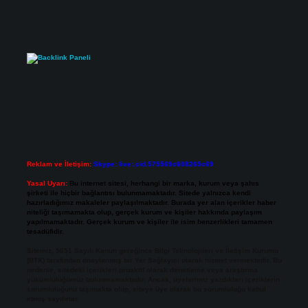
Reklam ve İletişim:
Skype: live:.cid.575569c608265c69
Yasal Uyarı:
Bu internet sitesi, herhangi bir marka, kurum veya şahıs
şirketi ile hiçbir bağlantısı bulunmamaktadır. Sitede yalnızca kendi
hazırladığımız makaleler paylaşılmaktadır. Burada yer alan içerikler haber
niteliği taşımamakta olup, gerçek kurum ve kişiler hakkında paylaşım
yapılmamaktadır. Gerçek kurum ve kişiler ile isim benzerlikleri tamamen
tesadüfidir.
Sitemiz, 5651 Sayılı Kanun gereğince Bilgi Teknolojileri ve İletişim Kurumu
(BTK) tarafından onaylanmış bir Yer Sağlayıcı olarak hizmet vermektedir. Bu
nedenle, sitedeki içerikleri proaktif olarak denetleme veya araştırma
yükümlülüğümüz bulunmamaktadır. Ancak, üyelerimiz yazdıkları içeriklerin
sorumluluğunu taşımakta olup, siteye üye olarak bu sorumluluğu kabul
etmiş sayılırlar.