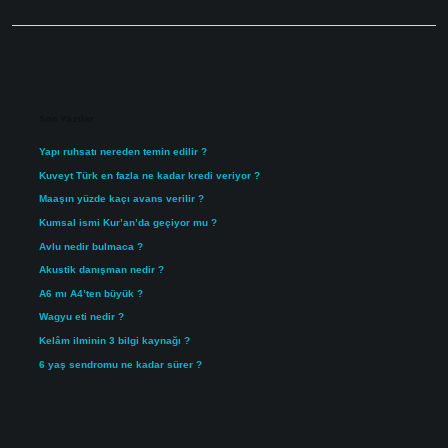
Sidebar
Son Yazılar
Yapı ruhsatı nereden temin edilir ?
Kuveyt Türk en fazla ne kadar kredi veriyor ?
Maaşın yüzde kaçı avans verilir ?
Kumsal ismi Kur’an’da geçiyor mu ?
Avlu nedir bulmaca ?
Akustik danışman nedir ?
A6 mı A4’ten büyük ?
Wagyu eti nedir ?
Kelâm ilminin 3 bilgi kaynağı ?
6 yaş sendromu ne kadar sürer ?