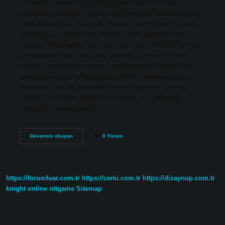
yer ekinin yazımı” için tek bir kural vardır. “Yer eki,
getirildiği sözcüğün yanına yazılır: devede kulak (deve-de),
yolda kalmak (on the road), durmak (stand), işte çalışmak
(work-te), vb. Yurtta sulh, cihanda sulh. (Atatürk).” 18
Temmuz 2020 Bağlaç olan de te olur mu? DİKKAT: Ayrı ayrı
yazıldığında da/de asla ta/te şeklinde yazılmaz. Örnek:
Gidiyor ve gelmiyor, geliyor ama görmüyor. (Gidiyor ve
gelmiyor, geliyor ve görmüyor.) UYARI: da/de bağlacını
kendinden önceki sözcükten kesme işaretiyle ayırmak
yanlıştır. Te ta ayrı yazılır mı? “Varlık” eki, eklendiği
sözcüğün yanına yazılır:…
De
Devamını okuyun
8 Yorum
Da
Eki
Te
Ta
Olur
https://forumfuar.com.tr
https://cemi.com.tr
https://dizaynup.com.tr
Mu
knight online
nttgame
Sitemap