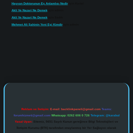
Hayvan Doktorunun Eş Anlamlısı Nedir
için
Kartal
Akli Ve Nazari Ne Demek
için
admin
Akli Ve Nazari Ne Demek
için
Sadık
Mehmet Ali Şahinin Yeni Eşi Kimdir
için
admin
s://www.tulipbet.online/
Reklam ve İletişim:
E-mail:
backlinkpaneli@gmail.com
Teams:
forumhizmeti@gmail.com
Whatsapp: 0262 606 0 726
Telegram: @karabul
Yasal Uyarı:
Sitemiz, 5651 Sayılı Kanun gereğince Bilgi Teknolojileri ve
İletişim Kurumu (BTK) tarafından onaylanmış bir Yer Sağlayıcı olarak