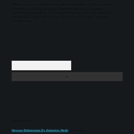
Sitemiz, kar amacı gütmeyen ve tamamen ücretsiz bir bilgi paylaşım
platformudur. Hukuka ve yasal düzenlemelere aykırı olduğunu
düşündüğünüz içerikleri,
backlinkpanelicomtr@gmail.com
adresine
bildirmeniz halinde, ilgili içerikler yasal süre içerisinde sitemizden
kaldırılacaktır.
Arama
Son yorumlar
Hayvan Doktorunun Eş Anlamlısı Nedir
için
admin