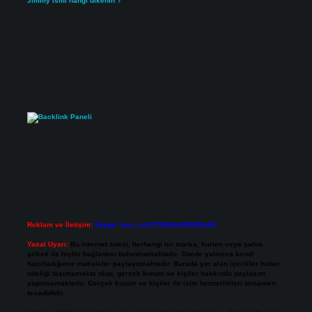
Jimmy ismi hangi ülkenin ?
Reklam ve İletişim:
Skype: live:.cid.575569c608265c69
Yasal Uyarı:
Bu internet sitesi, herhangi bir marka, kurum veya şahıs
şirketi ile hiçbir bağlantısı bulunmamaktadır. Sitede yalnızca kendi
hazırladığımız makaleler paylaşılmaktadır. Burada yer alan içerikler haber
niteliği taşımamakta olup, gerçek kurum ve kişiler hakkında paylaşım
yapılmamaktadır. Gerçek kurum ve kişiler ile isim benzerlikleri tamamen
tesadüfidir.