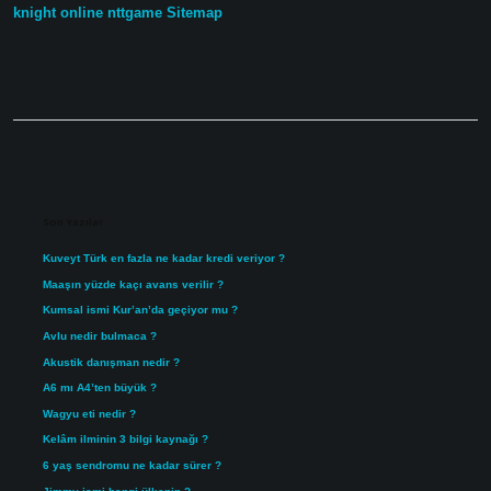
knight online
nttgame
Sitemap
Sidebar
Son Yazılar
Kuveyt Türk en fazla ne kadar kredi veriyor ?
Maaşın yüzde kaçı avans verilir ?
Kumsal ismi Kur’an’da geçiyor mu ?
Avlu nedir bulmaca ?
Akustik danışman nedir ?
A6 mı A4’ten büyük ?
Wagyu eti nedir ?
Kelâm ilminin 3 bilgi kaynağı ?
6 yaş sendromu ne kadar sürer ?