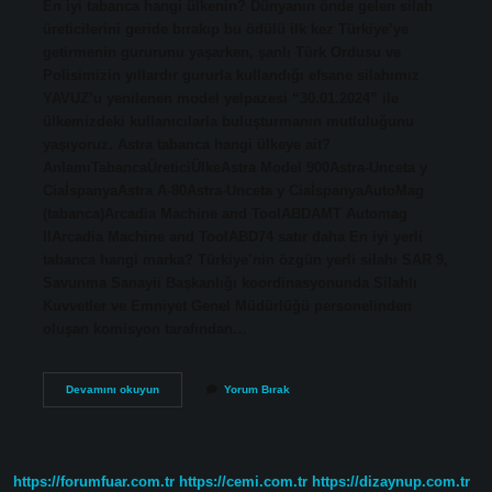
En iyi tabanca hangi ülkenin? Dünyanın önde gelen silah
üreticilerini geride bırakıp bu ödülü ilk kez Türkiye’ye
getirmenin gururunu yaşarken, şanlı Türk Ordusu ve
Polisimizin yıllardır gururla kullandığı efsane silahımız
YAVUZ’u yenilenen model yelpazesi “30.01.2024” ile
ülkemizdeki kullanıcılarla buluşturmanın mutluluğunu
yaşıyoruz. Astra tabanca hangi ülkeye ait?
AnlamıTabancaÜreticiÜlkeAstra Model 900Astra-Unceta y
CiaİspanyaAstra A-80Astra-Unceta y CiaİspanyaAutoMag
(tabanca)Arcadia Machine and ToolABDAMT Automag
IIArcadia Machine and ToolABD74 satır daha En iyi yerli
tabanca hangi marka? Türkiye’nin özgün yerli silahı SAR 9,
Savunma Sanayii Başkanlığı koordinasyonunda Silahlı
Kuvvetler ve Emniyet Genel Müdürlüğü personelinden
oluşan komisyon tarafından…
Star
Devamını okuyun
Yorum Bırak
Marka
Tabanca
Hangi
Ülkeye
Ait
https://forumfuar.com.tr
https://cemi.com.tr
https://dizaynup.com.tr