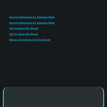
Son yorumlar
Hayvan Doktorunun Eş Anlamlısı Nedir
için
admin
Hayvan Doktorunun Eş Anlamlısı Nedir
için
Kartal
Akli Ve Nazari Ne Demek
için
admin
Akli Ve Nazari Ne Demek
için
Sadık
Mehmet Ali Şahinin Yeni Eşi Kimdir
için
admin
https://www.tulipbet.online/