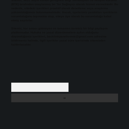
Sitemiz, 5651 Sayılı Kanun gereğince Bilgi Teknolojileri ve İletişim Kurumu
(BTK) tarafından onaylanmış bir Yer Sağlayıcı olarak hizmet vermektedir. Bu
nedenle, sitedeki içerikleri proaktif olarak denetleme veya araştırma
yükümlülüğümüz bulunmamaktadır. Ancak, üyelerimiz yazdıkları içeriklerin
sorumluluğunu taşımakta olup, siteye üye olarak bu sorumluluğu kabul
etmiş sayılırlar.
Sitemiz, kar amacı gütmeyen ve tamamen ücretsiz bir bilgi paylaşım
platformudur. Hukuka ve yasal düzenlemelere aykırı olduğunu
düşündüğünüz içerikleri,
backlinkpanelicomtr@gmail.com
adresine
bildirmeniz halinde, ilgili içerikler yasal süre içerisinde sitemizden
kaldırılacaktır.
Arama