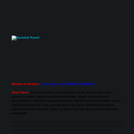
Reklam ve İletişim:
Skype: live:.cid.575569c608265c69
Yasal Uyarı:
Bu internet sitesi, herhangi bir marka, kurum veya şahıs
şirketi ile hiçbir bağlantısı bulunmamaktadır. Sitede yalnızca kendi
hazırladığımız makaleler paylaşılmaktadır. Burada yer alan içerikler haber
niteliği taşımamakta olup, gerçek kurum ve kişiler hakkında paylaşım
yapılmamaktadır. Gerçek kurum ve kişiler ile isim benzerlikleri tamamen
tesadüfidir.
Sitemiz, 5651 Sayılı Kanun gereğince Bilgi Teknolojileri ve İletişim Kurumu
(BTK) tarafından onaylanmış bir Yer Sağlayıcı olarak hizmet vermektedir. Bu
nedenle, sitedeki içerikleri proaktif olarak denetleme veya araştırma