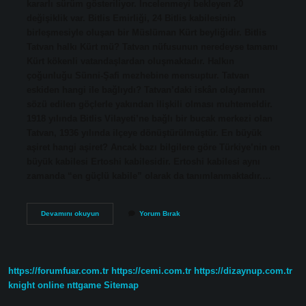
kararlı sürüm gösteriliyor. İncelenmeyi bekleyen 20
değişiklik var. Bitlis Emirliği, 24 Bitlis kabilesinin
birleşmesiyle oluşan bir Müslüman Kürt beyliğidir. Bitlis
Tatvan halkı Kürt mü? Tatvan nüfusunun neredeyse tamamı
Kürt kökenli vatandaşlardan oluşmaktadır. Halkın
çoğunluğu Sünni-Şafi mezhebine mensuptur. Tatvan
eskiden hangi ile bağlıydı? Tatvan’daki iskân olaylarının
sözü edilen göçlerle yakından ilişkili olması muhtemeldir.
1918 yılında Bitlis Vilayeti’ne bağlı bir bucak merkezi olan
Tatvan, 1936 yılında ilçeye dönüştürülmüştür. En büyük
aşiret hangi aşiret? Ancak bazı bilgilere göre Türkiye’nin en
büyük kabilesi Ertoshi kabilesidir. Ertoshi kabilesi aynı
zamanda “en güçlü kabile” olarak da tanımlanmaktadır.…
Tatvanda
Devamını okuyun
Yorum Bırak
Hangi
Aşiret
Var
https://forumfuar.com.tr
https://cemi.com.tr
https://dizaynup.com.tr
knight online
nttgame
Sitemap