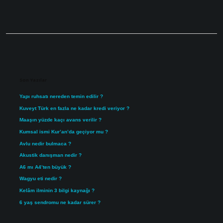
Sidebar
Son Yazılar
Yapı ruhsatı nereden temin edilir ?
Kuveyt Türk en fazla ne kadar kredi veriyor ?
Maaşın yüzde kaçı avans verilir ?
Kumsal ismi Kur’an’da geçiyor mu ?
Avlu nedir bulmaca ?
Akustik danışman nedir ?
A6 mı A4’ten büyük ?
Wagyu eti nedir ?
Kelâm ilminin 3 bilgi kaynağı ?
6 yaş sendromu ne kadar sürer ?