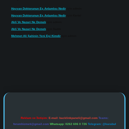
Hayvan Doktorunun Eş Anlamlısı Nedir
için
admin
Hayvan Doktorunun Eş Anlamlısı Nedir
için
Kartal
Akli Ve Nazari Ne Demek
için
admin
Akli Ve Nazari Ne Demek
için
Sadık
Mehmet Ali Şahinin Yeni Eşi Kimdir
için
admin
s://www.tulipbet.online/
Reklam ve İletişim:
E-mail:
backlinkpaneli@gmail.com
Teams:
forumhizmeti@gmail.com
Whatsapp: 0262 606 0 726
Telegram: @karabul