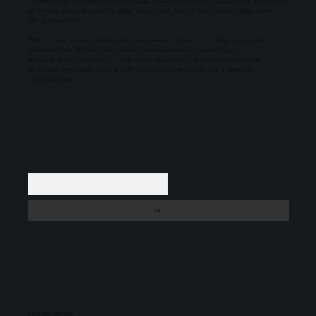
yükümlülüğümüz bulunmamaktadır. Ancak, üyelerimiz yazdıkları içeriklerin
sorumluluğunu taşımakta olup, siteye üye olarak bu sorumluluğu kabul
etmiş sayılırlar.
Sitemiz, kar amacı gütmeyen ve tamamen ücretsiz bir bilgi paylaşım
platformudur. Hukuka ve yasal düzenlemelere aykırı olduğunu
düşündüğünüz içerikleri,
backlinkpanelicomtr@gmail.com
adresine
bildirmeniz halinde, ilgili içerikler yasal süre içerisinde sitemizden
kaldırılacaktır.
Arama
Son yorumlar