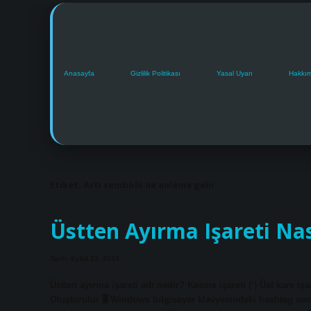
Anasayfa
Gizlilik Politikası
Yasal Uyarı
Hakkı
Etiket:
Artı sembolü ne anlama gelir
Üstten Ayırma Işareti Nası
Tarih: Eylül 23, 2024
Üstten ayırma işareti adı nedir? Kesme işareti (‘) Üst kare iş
Oluşturulur 🖥 Windows bilgisayar klavyesindeki hashtag sembo