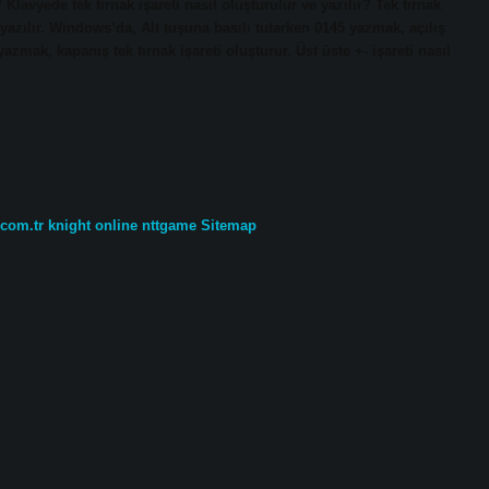
? Klavyede tek tırnak işareti nasıl oluşturulur ve yazılır? Tek tırnak
 yazılır. Windows’da, Alt tuşuna basılı tutarken 0145 yazmak, açılış
yazmak, kapanış tek tırnak işareti oluşturur. Üst üste +- işareti nasıl
.com.tr
knight online
nttgame
Sitemap