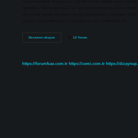
anda basılarak oluşturulur. Üst tek tırnak işareti nasıl yapılır
işaretleri, klavyede belirli bir tuş kombinasyonu kullanılarak
tek tırnak işareti oluşturur ve Alt tuşuna basılı tutarken 0146 
yapılır? Klavyede boşluk çubuğunun sol tarafındaki Alt…
Üstten
Devamını okuyun
13 Yorum
Ayırma
Işareti
Nasıl
Yapılır
https://forumfuar.com.tr
https://cemi.com.tr
https://dizaynup