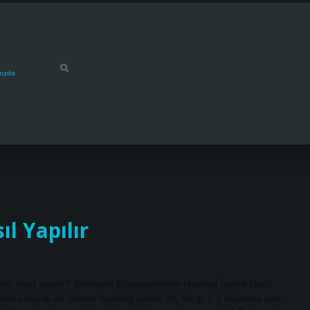
mızda
l Yapılır
areti nasıl yapılır? Windows Bilgisayarlarda Hashtag İşareti Nasıl
lü olarak da bilinen hashtag işareti (#), Alt gr + 3 tuşlarına aynı