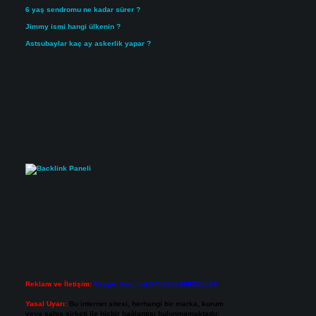
6 yaş sendromu ne kadar sürer ?
Jimmy ismi hangi ülkenin ?
Astsubaylar kaç ay askerlik yapar ?
Reklam ve İletişim:
Skype: live:.cid.575569c608265c69
Yasal Uyarı:
Bu internet sitesi, herhangi bir marka, kurum
veya şahıs şirketi ile hiçbir bağlantısı bulunmamaktadır.