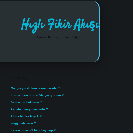
Hızlı Fikir Akışı
Anında ilham veren kısa bilgiler!
Sidebar
https://www.tulipbet.online/
Son Yazılar
Maaşın yüzde kaçı avans verilir ?
Kumsal ismi Kur’an’da geçiyor mu ?
Avlu nedir bulmaca ?
Akustik danışman nedir ?
A6 mı A4’ten büyük ?
Wagyu eti nedir ?
Kelâm ilminin 3 bilgi kaynağı ?