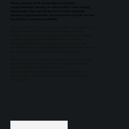
Sitede yalnızca kendi hazırladığımız makaleler
paylaşılmaktadır. Burada yer alan içerikler haber niteliği
taşımamakta olup, gerçek kurum ve kişiler hakkında
paylaşım yapılmamaktadır. Gerçek kurum ve kişiler ile isim
benzerlikleri tamamen tesadüfidir.
Sitemiz, 5651 Sayılı Kanun gereğince Bilgi Teknolojileri ve
İletişim Kurumu (BTK) tarafından onaylanmış bir Yer
Sağlayıcı olarak hizmet vermektedir. Bu nedenle, sitedeki
içerikleri proaktif olarak denetleme veya araştırma
yükümlülüğümüz bulunmamaktadır. Ancak, üyelerimiz
yazdıkları içeriklerin sorumluluğunu taşımakta olup, siteye
üye olarak bu sorumluluğu kabul etmiş sayılırlar.
Sitemiz, kar amacı gütmeyen ve tamamen ücretsiz bir bilgi
paylaşım platformudur. Hukuka ve yasal düzenlemelere
aykırı olduğunu düşündüğünüz içerikleri,
backlinkpanelicomtr@gmail.com
adresine bildirmeniz
halinde, ilgili içerikler yasal süre içerisinde sitemizden
kaldırılacaktır.
Arama