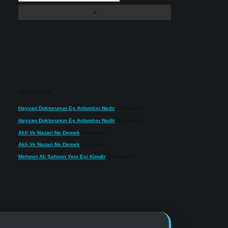
Son yorumlar
Hayvan Doktorunun Eş Anlamlısı Nedir
için
admin
Hayvan Doktorunun Eş Anlamlısı Nedir
için
Kartal
Akli Ve Nazari Ne Demek
için
admin
Akli Ve Nazari Ne Demek
için
Sadık
Mehmet Ali Şahinin Yeni Eşi Kimdir
için
admin