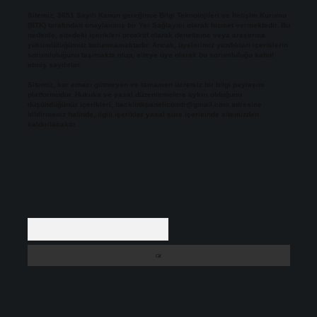
Sitemiz, 5651 Sayılı Kanun gereğince Bilgi Teknolojileri ve İletişim Kurumu
(BTK) tarafından onaylanmış bir Yer Sağlayıcı olarak hizmet vermektedir. Bu
nedenle, sitedeki içerikleri proaktif olarak denetleme veya araştırma
yükümlülüğümüz bulunmamaktadır. Ancak, üyelerimiz yazdıkları içeriklerin
sorumluluğunu taşımakta olup, siteye üye olarak bu sorumluluğu kabul
etmiş sayılırlar.
Sitemiz, kar amacı gütmeyen ve tamamen ücretsiz bir bilgi paylaşım
platformudur. Hukuka ve yasal düzenlemelere aykırı olduğunu
düşündüğünüz içerikleri,
backlinkpanelicomtr@gmail.com
adresine
bildirmeniz halinde, ilgili içerikler yasal süre içerisinde sitemizden
kaldırılacaktır.
Arama