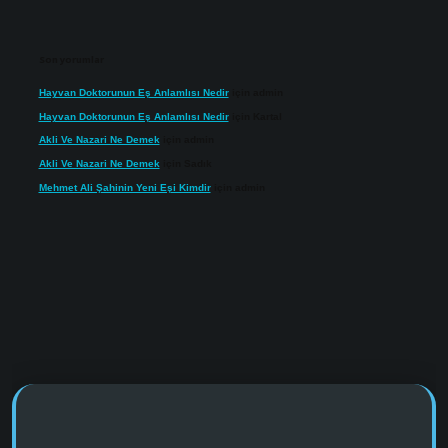
Son yorumlar
Hayvan Doktorunun Eş Anlamlısı Nedir
için
admin
Hayvan Doktorunun Eş Anlamlısı Nedir
için
Kartal
Akli Ve Nazari Ne Demek
için
admin
Akli Ve Nazari Ne Demek
için
Sadık
Mehmet Ali Şahinin Yeni Eşi Kimdir
için
admin
https://www.tulipbet.online/