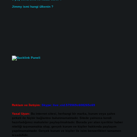
Jimmy ismi hangi ülkenin ?
Reklam ve İletişim:
Skype: live:.cid.575569c608265c69
Yasal Uyarı:
Bu internet sitesi, herhangi bir marka, kurum veya şahıs
şirketi ile hiçbir bağlantısı bulunmamaktadır. Sitede yalnızca kendi
hazırladığımız makaleler paylaşılmaktadır. Burada yer alan içerikler haber
niteliği taşımamakta olup, gerçek kurum ve kişiler hakkında paylaşım
yapılmamaktadır. Gerçek kurum ve kişiler ile isim benzerlikleri tamamen
tesadüfidir.