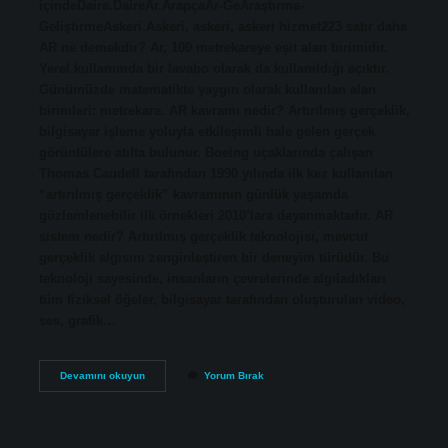
içindeDaire.DaireAr.ArapçaAr-GeAraştırma-
GeliştirmeAskeri.Askeri, askeri, askeri hizmet223 satır daha
AR ne demekdir? Ar, 100 metrekareye eşit alan birimidir.
Yerel kullanımda bir lavabo olarak da kullanıldığı açıktır.
Günümüzde matematikte yaygın olarak kullanılan alan
birimleri: metrekare. AR kavramı nedir? Artırılmış gerçeklik,
bilgisayar işleme yoluyla etkileşimli hale gelen gerçek
görüntülere atıfta bulunur. Boeing uçaklarında çalışan
Thomas Caudell tarafından 1990 yılında ilk kez kullanılan
“artırılmış gerçeklik” kavramının günlük yaşamda
gözlemlenebilir ilk örnekleri 2010’lara dayanmaktadır. AR
sistem nedir? Artırılmış gerçeklik teknolojisi, mevcut
gerçeklik algısını zenginleştiren bir deneyim türüdür. Bu
teknoloji sayesinde, insanların çevrelerinde algıladıkları
tüm fiziksel öğeler, bilgisayar tarafından oluşturulan video,
ses, grafik…
Ar
Devamını okuyun
Yorum Bırak
Açılımı
Ne