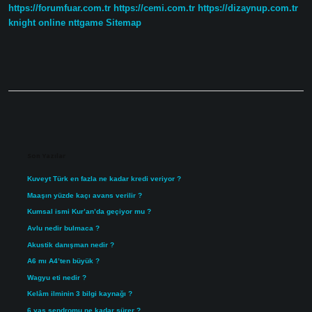
https://forumfuar.com.tr
https://cemi.com.tr
https://dizaynup.com.tr
knight online
nttgame
Sitemap
Sidebar
Son Yazılar
Kuveyt Türk en fazla ne kadar kredi veriyor ?
Maaşın yüzde kaçı avans verilir ?
Kumsal ismi Kur’an’da geçiyor mu ?
Avlu nedir bulmaca ?
Akustik danışman nedir ?
A6 mı A4’ten büyük ?
Wagyu eti nedir ?
Kelâm ilminin 3 bilgi kaynağı ?
6 yaş sendromu ne kadar sürer ?