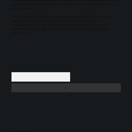
yükümlülüğümüz bulunmamaktadır. Ancak, üyelerimiz yazdıkları içeriklerin
sorumluluğunu taşımakta olup, siteye üye olarak bu sorumluluğu kabul
etmiş sayılırlar.
Sitemiz, kar amacı gütmeyen ve tamamen ücretsiz bir bilgi paylaşım
platformudur. Hukuka ve yasal düzenlemelere aykırı olduğunu
düşündüğünüz içerikleri,
backlinkpanelicomtr@gmail.com
adresine
bildirmeniz halinde, ilgili içerikler yasal süre içerisinde sitemizden
kaldırılacaktır.
Arama
Son yorumlar