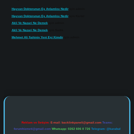
Hayvan Doktorunun Eş Anlamlısı Nedir
için
admin
Hayvan Doktorunun Eş Anlamlısı Nedir
için
Kartal
Akli Ve Nazari Ne Demek
için
admin
Akli Ve Nazari Ne Demek
için
Sadık
Mehmet Ali Şahinin Yeni Eşi Kimdir
için
admin
https://www.tulipbet.online/
Reklam ve İletişim:
E-mail:
backlinkpaneli@gmail.com
Teams:
forumhizmeti@gmail.com
Whatsapp: 0262 606 0 726
Telegram: @karabul