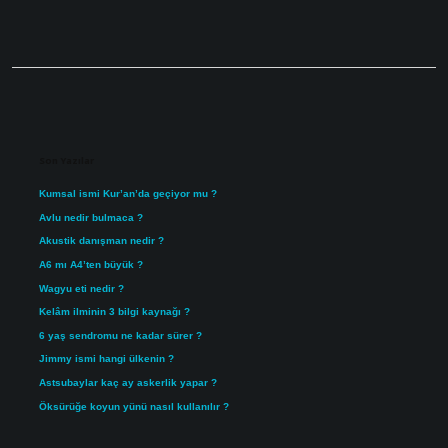
Sidebar
Son Yazılar
Kumsal ismi Kur’an’da geçiyor mu ?
Avlu nedir bulmaca ?
Akustik danışman nedir ?
A6 mı A4’ten büyük ?
Wagyu eti nedir ?
Kelâm ilminin 3 bilgi kaynağı ?
6 yaş sendromu ne kadar sürer ?
Jimmy ismi hangi ülkenin ?
Astsubaylar kaç ay askerlik yapar ?
Öksürüğe koyun yünü nasıl kullanılır ?