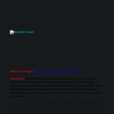
Reklam ve İletişim:
Skype: live:.cid.575569c608265c69
Yasal Uyarı:
Bu internet sitesi, herhangi bir marka, kurum veya şahıs
şirketi ile hiçbir bağlantısı bulunmamaktadır. Sitede yalnızca kendi
hazırladığımız makaleler paylaşılmaktadır. Burada yer alan içerikler haber
niteliği taşımamakta olup, gerçek kurum ve kişiler hakkında paylaşım
yapılmamaktadır. Gerçek kurum ve kişiler ile isim benzerlikleri tamamen
tesadüfidir.
Sitemiz, 5651 Sayılı Kanun gereğince Bilgi Teknolojileri ve İletişim Kurumu
(BTK) tarafından onaylanmış bir Yer Sağlayıcı olarak hizmet vermektedir. Bu
nedenle, sitedeki içerikleri proaktif olarak denetleme veya araştırma