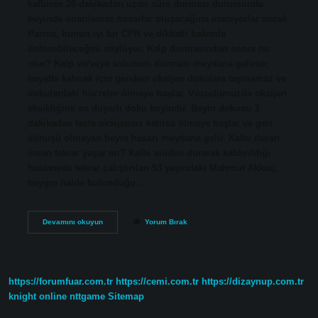
kalbinin 20 dakikadan uzun süre durması durumunda
beyinde onarılamaz hasarlar oluşacağına inanıyorlar ancak
Parnia, bunun iyi bir CPR ve dikkatli bakımla
önlenebileceğini söylüyor. Kalp durmasından sonra ne
olur? Kalp ve/veya solunum durması meydana gelirse;
hayatta kalmak için gereken oksijen dokulara taşınamaz ve
dokulardaki hücreler ölmeye başlar. Vücudumuzda oksijen
eksikliğine en duyarlı doku beyindir. Beyin dokusu 3
dakikadan fazla oksijensiz kalırsa ölmeye başlar ve geri
dönüşü olmayan beyin hasarı meydana gelir. Kalbi duran
insan tekrar yaşar mı? Kalbi aniden durarak kaldırıldığı
hastanede tekrar çalıştırılan 53 yaşındaki Mahmut Akkuş,
baygın halde bulunduğu…
Kalp
Devamını okuyun
Yorum Bırak
Durunca
Insan
Ne
Kadar
Yaşar
https://forumfuar.com.tr
https://cemi.com.tr
https://dizaynup.com.tr
knight online
nttgame
Sitemap