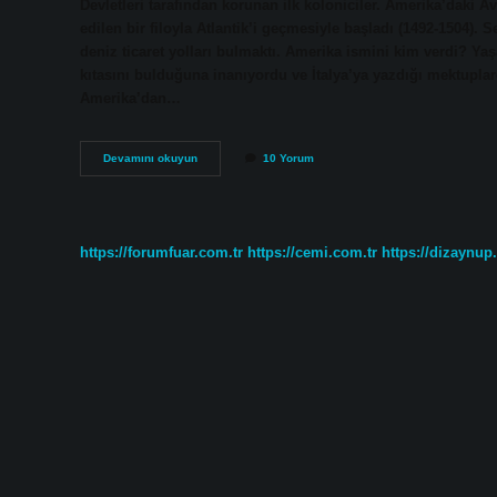
Devletleri tarafından korunan ilk koloniciler. Amerika’daki Avr
edilen bir filoyla Atlantik’i geçmesiyle başladı (1492-1504). 
deniz ticaret yolları bulmaktı. Amerika ismini kim verdi? Y
kıtasını bulduğuna inanıyordu ve İtalya’ya yazdığı mektuplar
Amerika’dan…
Amerika
Devamını okuyun
10 Yorum
Kaç
Yılında
Kim
Tarafından
Keşfedildi
https://forumfuar.com.tr
https://cemi.com.tr
https://dizaynup