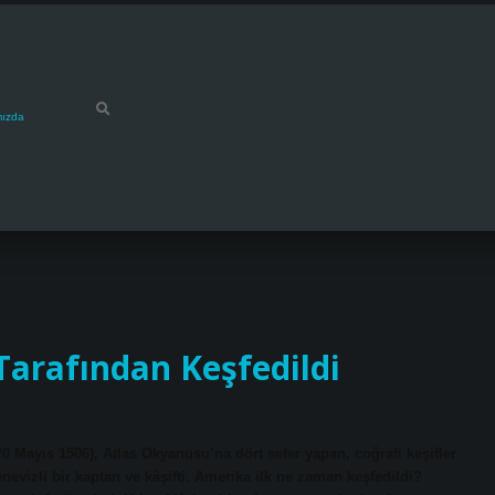
mızda
Tarafından Keşfedildi
20 Mayıs 1506), Atlas Okyanusu’na dört sefer yapan, coğrafi keşifler
evizli bir kaptan ve kâşifti. Amerika ilk ne zaman keşfedildi?