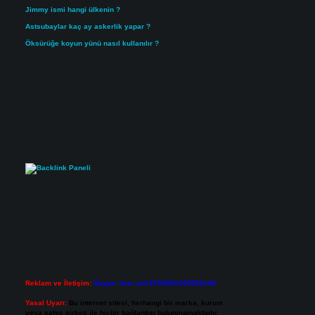
Jimmy ismi hangi ülkenin ?
Astsubaylar kaç ay askerlik yapar ?
Öksürüğe koyun yünü nasıl kullanılır ?
Reklam ve İletişim:
Skype: live:.cid.575569c608265c69
Yasal Uyarı:
Bu internet sitesi, herhangi bir marka, kurum
veya şahıs şirketi ile hiçbir bağlantısı bulunmamaktadır.