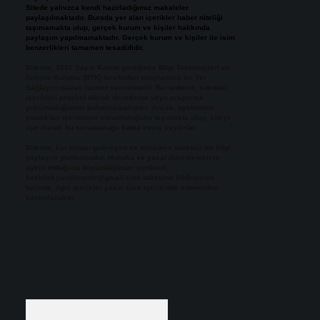
Sitede yalnızca kendi hazırladığımız makaleler
paylaşılmaktadır. Burada yer alan içerikler haber niteliği
taşımamakta olup, gerçek kurum ve kişiler hakkında
paylaşım yapılmamaktadır. Gerçek kurum ve kişiler ile isim
benzerlikleri tamamen tesadüfidir.
Sitemiz, 5651 Sayılı Kanun gereğince Bilgi Teknolojileri ve
İletişim Kurumu (BTK) tarafından onaylanmış bir Yer
Sağlayıcı olarak hizmet vermektedir. Bu nedenle, sitedeki
içerikleri proaktif olarak denetleme veya araştırma
yükümlülüğümüz bulunmamaktadır. Ancak, üyelerimiz
yazdıkları içeriklerin sorumluluğunu taşımakta olup, siteye
üye olarak bu sorumluluğu kabul etmiş sayılırlar.
Sitemiz, kar amacı gütmeyen ve tamamen ücretsiz bir bilgi
paylaşım platformudur. Hukuka ve yasal düzenlemelere
aykırı olduğunu düşündüğünüz içerikleri,
backlinkpanelicomtr@gmail.com
adresine bildirmeniz
halinde, ilgili içerikler yasal süre içerisinde sitemizden
kaldırılacaktır.
Arama