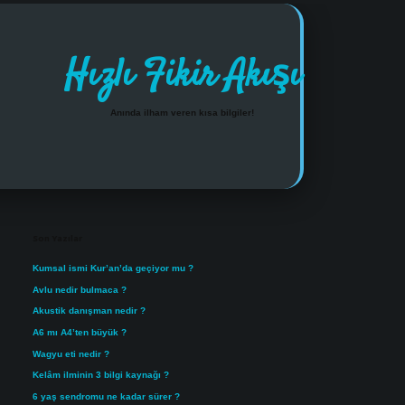
Hızlı Fikir Akışı
Anında ilham veren kısa bilgiler!
Sidebar
https://www.tulipbet.
Son Yazılar
Kumsal ismi Kur’an’da geçiyor mu ?
Avlu nedir bulmaca ?
Akustik danışman nedir ?
A6 mı A4’ten büyük ?
Wagyu eti nedir ?
Kelâm ilminin 3 bilgi kaynağı ?
6 yaş sendromu ne kadar sürer ?