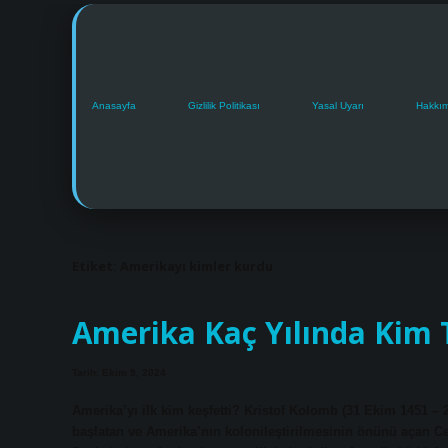
Anasayfa
Gizlilik Politikası
Yasal Uyarı
Hakkı
Etiket:
Amerikayı kimler kurdu
Amerika Kaç Yılında Kim 
Tarih: Ekim 9, 2024
Amerika’yı ilk kim keşfetti? Kristof Kolomb (31 Ekim 1451 – 
başlatan ve Amerika’nın kolonileştirilmesinin önünü açan Cen