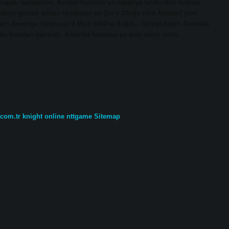
upalı ​​faaliyetleri, Kristof Kolomb’un İspanya tarafından finanse
Seferin gerçek amacı Hindistan ve Çin’e (Doğu Hint Adaları) yeni
aşam Amerigo Vespucci 9 Mart 1454’te doğdu. İtalyan kaşif, Amerika
da bundan bahsetti. Amerika kıtasına şu anki adını verdi.
.com.tr
knight online
nttgame
Sitemap