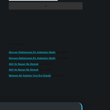
Son yorumlar
Hayvan Doktorunun Eş Anlamlısı Nedir
için
admin
Hayvan Doktorunun Eş Anlamlısı Nedir
için
Kartal
Akli Ve Nazari Ne Demek
için
admin
Akli Ve Nazari Ne Demek
için
Sadık
Mehmet Ali Şahinin Yeni Eşi Kimdir
için
admin