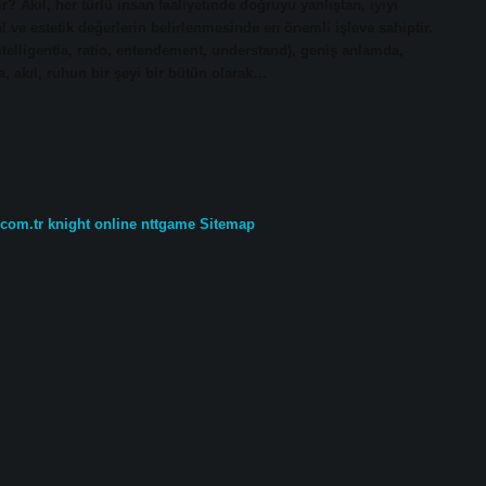
r? Akıl, her türlü insan faaliyetinde doğruyu yanlıştan, iyiyi
l ve estetik değerlerin belirlenmesinde en önemli işleve sahiptir.
intelligentia, ratio, entendement, understand), geniş anlamda,
, akıl, ruhun bir şeyi bir bütün olarak…
.com.tr
knight online
nttgame
Sitemap