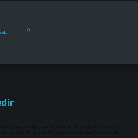
mızda
dir
adan önce yarattığı yüce bir varlıktır. Akıl yol göstericidir; yolu
 yanlış, adaletsizlik ve kötülük yapmaktan alıkoyar. Bu önemli işlevi