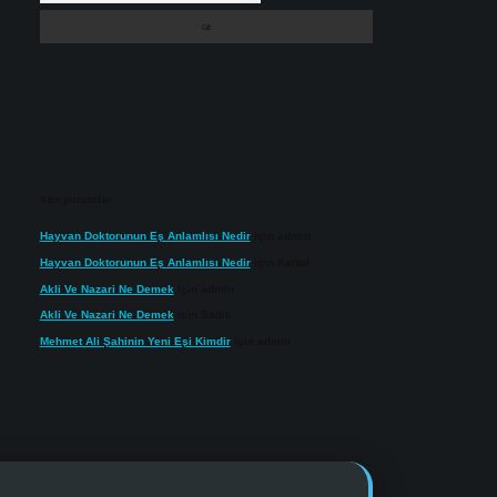
Son yorumlar
Hayvan Doktorunun Eş Anlamlısı Nedir
için
admin
Hayvan Doktorunun Eş Anlamlısı Nedir
için
Kartal
Akli Ve Nazari Ne Demek
için
admin
Akli Ve Nazari Ne Demek
için
Sadık
Mehmet Ali Şahinin Yeni Eşi Kimdir
için
admin