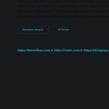
nedeniyle akıl dinin temelidir. Akıl insan için neden önemlidi
kötüden, güzeli çirkinden ayıran bir güç olarak ahlaki, siyasa
Akıl nedir ne işe yarar? “Akıl (logos, epistêmê, intellectus, 
duyarlılığın zıttı olan düşüncenin gücüdür. Daha dar anlamda
Aklın
Devamını okuyun
10 Yorum
Insan
Icin
Onemi
Nedir
https://forumfuar.com.tr
https://cemi.com.tr
https://dizaynup