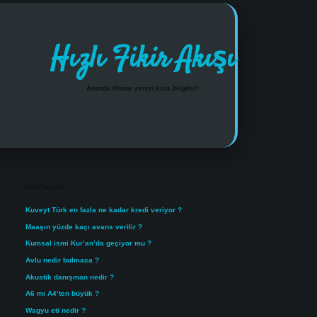
Hızlı Fikir Akışı
Anında ilham veren kısa bilgiler!
Sidebar
https://www.tulipbet.onlin
Son Yazılar
Kuveyt Türk en fazla ne kadar kredi veriyor ?
Maaşın yüzde kaçı avans verilir ?
Kumsal ismi Kur’an’da geçiyor mu ?
Avlu nedir bulmaca ?
Akustik danışman nedir ?
A6 mı A4’ten büyük ?
Wagyu eti nedir ?