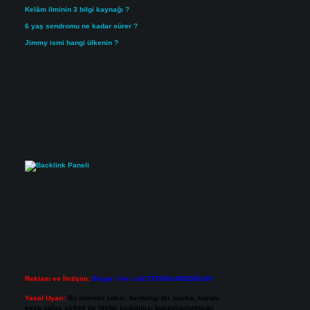
Kelâm ilminin 3 bilgi kaynağı ?
6 yaş sendromu ne kadar sürer ?
Jimmy ismi hangi ülkenin ?
Reklam ve İletişim:
Skype: live:.cid.575569c608265c69
Yasal Uyarı:
Bu internet sitesi, herhangi bir marka, kurum
veya şahıs şirketi ile hiçbir bağlantısı bulunmamaktadır.