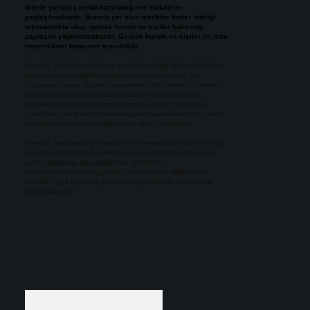
Sitede yalnızca kendi hazırladığımız makaleler
paylaşılmaktadır. Burada yer alan içerikler haber niteliği
taşımamakta olup, gerçek kurum ve kişiler hakkında
paylaşım yapılmamaktadır. Gerçek kurum ve kişiler ile isim
benzerlikleri tamamen tesadüfidir.
Sitemiz, 5651 Sayılı Kanun gereğince Bilgi Teknolojileri ve
İletişim Kurumu (BTK) tarafından onaylanmış bir Yer
Sağlayıcı olarak hizmet vermektedir. Bu nedenle, sitedeki
içerikleri proaktif olarak denetleme veya araştırma
yükümlülüğümüz bulunmamaktadır. Ancak, üyelerimiz
yazdıkları içeriklerin sorumluluğunu taşımakta olup, siteye
üye olarak bu sorumluluğu kabul etmiş sayılırlar.
Sitemiz, kar amacı gütmeyen ve tamamen ücretsiz bir bilgi
paylaşım platformudur. Hukuka ve yasal düzenlemelere
aykırı olduğunu düşündüğünüz içerikleri,
backlinkpanelicomtr@gmail.com
adresine bildirmeniz
halinde, ilgili içerikler yasal süre içerisinde sitemizden
kaldırılacaktır.
Arama