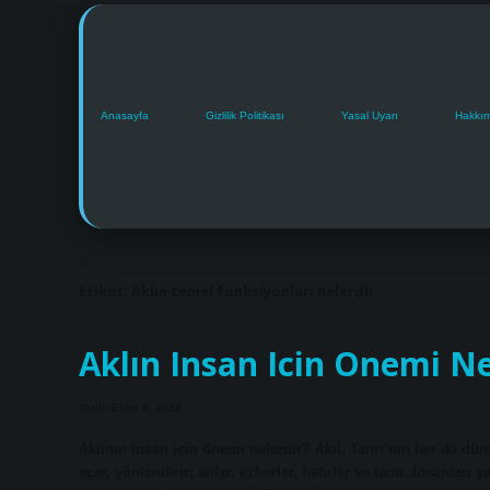
Anasayfa
Gizlilik Politikası
Yasal Uyarı
Hakkı
Etiket:
Aklın temel fonksiyonları nelerdir
Aklın Insan Icin Onemi Ne
Tarih: Ekim 8, 2024
Aklının insan için önemi nelerdir? Akıl, Tanrı’nın her iki düny
açar, yönlendirir; anlar, ezberler, hatırlar ve tanır. İnsanları