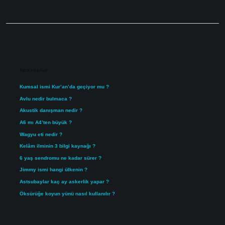
Sidebar
Son Yazılar
Kumsal ismi Kur’an’da geçiyor mu ?
Avlu nedir bulmaca ?
Akustik danışman nedir ?
A6 mı A4’ten büyük ?
Wagyu eti nedir ?
Kelâm ilminin 3 bilgi kaynağı ?
6 yaş sendromu ne kadar sürer ?
Jimmy ismi hangi ülkenin ?
Astsubaylar kaç ay askerlik yapar ?
Öksürüğe koyun yünü nasıl kullanılır ?