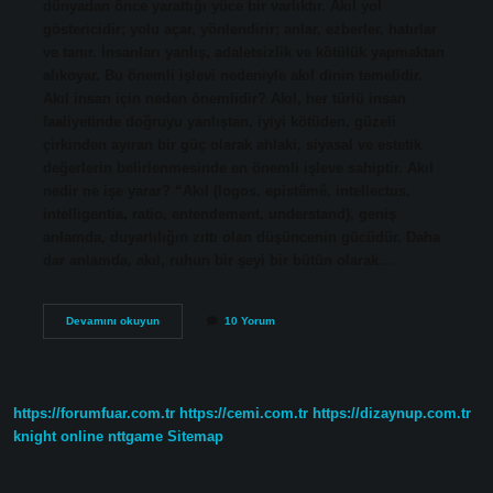
dünyadan önce yarattığı yüce bir varlıktır. Akıl yol
göstericidir; yolu açar, yönlendirir; anlar, ezberler, hatırlar
ve tanır. İnsanları yanlış, adaletsizlik ve kötülük yapmaktan
alıkoyar. Bu önemli işlevi nedeniyle akıl dinin temelidir.
Akıl insan için neden önemlidir? Akıl, her türlü insan
faaliyetinde doğruyu yanlıştan, iyiyi kötüden, güzeli
çirkinden ayıran bir güç olarak ahlaki, siyasal ve estetik
değerlerin belirlenmesinde en önemli işleve sahiptir. Akıl
nedir ne işe yarar? “Akıl (logos, epistêmê, intellectus,
intelligentia, ratio, entendement, understand), geniş
anlamda, duyarlılığın zıttı olan düşüncenin gücüdür. Daha
dar anlamda, akıl, ruhun bir şeyi bir bütün olarak…
Aklın
Devamını okuyun
10 Yorum
Insan
Icin
Onemi
Nedir
https://forumfuar.com.tr
https://cemi.com.tr
https://dizaynup.com.tr
knight online
nttgame
Sitemap