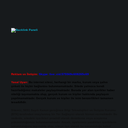
Reklam ve İletişim:
Skype: live:.cid.575569c608265c69
Yasal Uyarı:
Bu internet sitesi, herhangi bir marka, kurum veya şahıs
şirketi ile hiçbir bağlantısı bulunmamaktadır. Sitede yalnızca kendi
hazırladığımız makaleler paylaşılmaktadır. Burada yer alan içerikler haber
niteliği taşımamakta olup, gerçek kurum ve kişiler hakkında paylaşım
yapılmamaktadır. Gerçek kurum ve kişiler ile isim benzerlikleri tamamen
tesadüfidir.
Sitemiz, 5651 Sayılı Kanun gereğince Bilgi Teknolojileri ve İletişim Kurumu
(BTK) tarafından onaylanmış bir Yer Sağlayıcı olarak hizmet vermektedir. Bu
nedenle, sitedeki içerikleri proaktif olarak denetleme veya araştırma
yükümlülüğümüz bulunmamaktadır. Ancak, üyelerimiz yazdıkları içeriklerin
sorumluluğunu taşımakta olup, siteye üye olarak bu sorumluluğu kabul