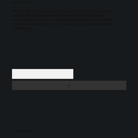
etmiş sayılırlar.
Sitemiz, kar amacı gütmeyen ve tamamen ücretsiz bir bilgi paylaşım
platformudur. Hukuka ve yasal düzenlemelere aykırı olduğunu
düşündüğünüz içerikleri,
backlinkpanelicomtr@gmail.com
adresine
bildirmeniz halinde, ilgili içerikler yasal süre içerisinde sitemizden
kaldırılacaktır.
Arama
Son yorumlar