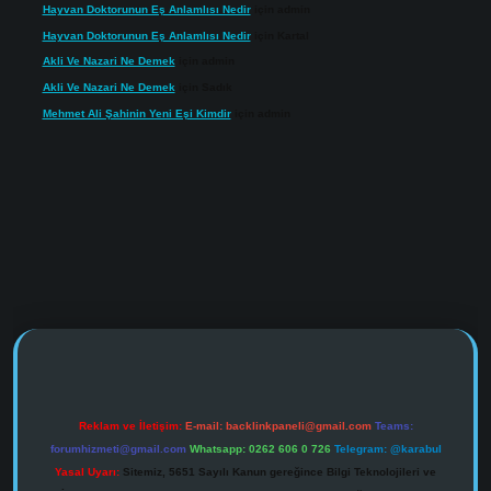
Hayvan Doktorunun Eş Anlamlısı Nedir
için
admin
Hayvan Doktorunun Eş Anlamlısı Nedir
için
Kartal
Akli Ve Nazari Ne Demek
için
admin
Akli Ve Nazari Ne Demek
için
Sadık
Mehmet Ali Şahinin Yeni Eşi Kimdir
için
admin
https://www.tulipbet.online/
Reklam ve İletişim:
E-mail:
backlinkpaneli@gmail.com
Teams:
forumhizmeti@gmail.com
Whatsapp: 0262 606 0 726
Telegram: @karabul
Yasal Uyarı:
Sitemiz, 5651 Sayılı Kanun gereğince Bilgi Teknolojileri ve