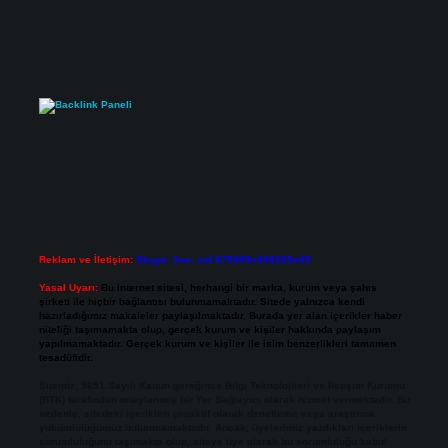
Reklam ve İletişim:
Skype: live:.cid.575569c608265c69
Yasal Uyarı:
Bu internet sitesi, herhangi bir marka, kurum veya şahıs
şirketi ile hiçbir bağlantısı bulunmamaktadır. Sitede yalnızca kendi
hazırladığımız makaleler paylaşılmaktadır. Burada yer alan içerikler haber
niteliği taşımamakta olup, gerçek kurum ve kişiler hakkında paylaşım
yapılmamaktadır. Gerçek kurum ve kişiler ile isim benzerlikleri tamamen
tesadüfidir.
Sitemiz, 5651 Sayılı Kanun gereğince Bilgi Teknolojileri ve İletişim Kurumu
(BTK) tarafından onaylanmış bir Yer Sağlayıcı olarak hizmet vermektedir. Bu
nedenle, sitedeki içerikleri proaktif olarak denetleme veya araştırma
yükümlülüğümüz bulunmamaktadır. Ancak, üyelerimiz yazdıkları içeriklerin
sorumluluğunu taşımakta olup, siteye üye olarak bu sorumluluğu kabul