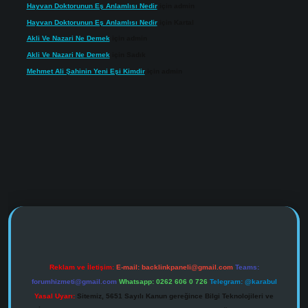
Hayvan Doktorunun Eş Anlamlısı Nedir
için
admin
Hayvan Doktorunun Eş Anlamlısı Nedir
için
Kartal
Akli Ve Nazari Ne Demek
için
admin
Akli Ve Nazari Ne Demek
için
Sadık
Mehmet Ali Şahinin Yeni Eşi Kimdir
için
admin
https://www.tulipbet.online/
Reklam ve İletişim:
E-mail:
backlinkpaneli@gmail.com
Teams:
forumhizmeti@gmail.com
Whatsapp: 0262 606 0 726
Telegram: @karabul
Yasal Uyarı:
Sitemiz, 5651 Sayılı Kanun gereğince Bilgi Teknolojileri ve