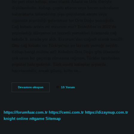
bir yeri olan kebap, esas olarak Adana ve Urfa illeriyle
ilişkilendirilir. Kebap, çeşitli etlerin veya bazen sebzelerin
baharatlarla tatlandırılıp şişe geçirilerek ateşte veya
ızgarada pişirildiği geleneksel bir Orta Doğu yemeğidir.
Cağ kebabı artvin mi erzurum mu? TasteAtlas’ın 2022’de
yayınladığı dünyanın en lezzetli yemekleri listesinde cağ
kebabı 9. sırada yer aldı. Erzurum’dan coğrafi olarak tescilli
Oltu cağ kebabı ise Türkiye’nin en lezzetli yemeği seçildi.
Kebap hangi millete ait? Kebabın Orta Doğu gibi ülkelerde
çok uzun bir geçmişi olmasına rağmen, Türkler tarafından
popüler hale getirildi. Türk usulü kebaplar şişlerde
hazırlanabilir, ancak güveç, köfte ve…
Kebab
Devamını okuyun
10 Yorum
Hangi
Şehre
Ait
https://forumfuar.com.tr
https://cemi.com.tr
https://dizaynup.com.tr
knight online
nttgame
Sitemap