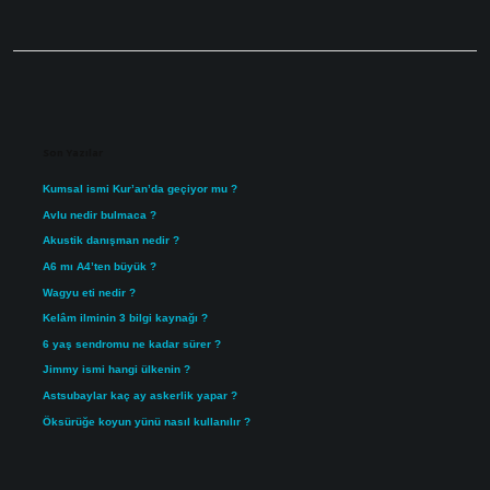
Sidebar
Son Yazılar
Kumsal ismi Kur’an’da geçiyor mu ?
Avlu nedir bulmaca ?
Akustik danışman nedir ?
A6 mı A4’ten büyük ?
Wagyu eti nedir ?
Kelâm ilminin 3 bilgi kaynağı ?
6 yaş sendromu ne kadar sürer ?
Jimmy ismi hangi ülkenin ?
Astsubaylar kaç ay askerlik yapar ?
Öksürüğe koyun yünü nasıl kullanılır ?