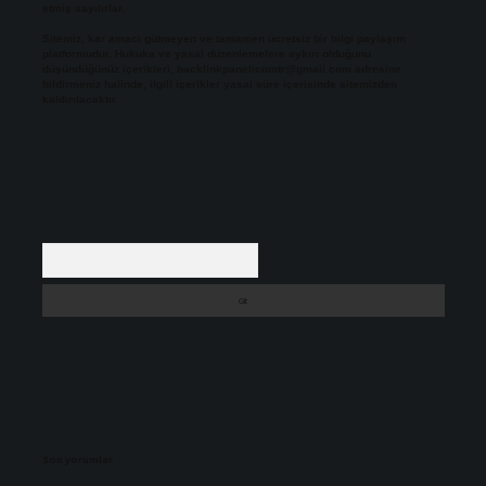
etmiş sayılırlar.
Sitemiz, kar amacı gütmeyen ve tamamen ücretsiz bir bilgi paylaşım
platformudur. Hukuka ve yasal düzenlemelere aykırı olduğunu
düşündüğünüz içerikleri,
backlinkpanelicomtr@gmail.com
adresine
bildirmeniz halinde, ilgili içerikler yasal süre içerisinde sitemizden
kaldırılacaktır.
Arama
Son yorumlar