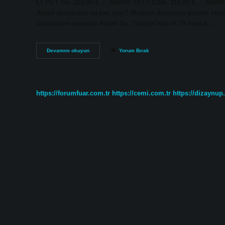
LT PET SU. 110,00 ₺ … ABANT 19 LT CAM. 115,00 ₺ … ABAN
Abant damacana su kaç olur? Modern dünyanın yüksek standar
tüketicilere sunulan Abant Su, Türkiye’nin ilk 19 litrelik…
Abant
Devamını okuyun
Yorum Bırak
Damacana
Su
Ne
Kadar
https://forumfuar.com.tr
https://cemi.com.tr
https://dizaynup