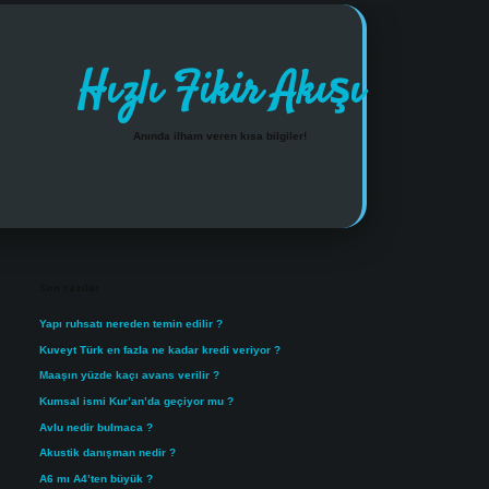
Hızlı Fikir Akışı
Anında ilham veren kısa bilgiler!
Sidebar
https://www.tulipbet.online/
Son Yazılar
Yapı ruhsatı nereden temin edilir ?
Kuveyt Türk en fazla ne kadar kredi veriyor ?
Maaşın yüzde kaçı avans verilir ?
Kumsal ismi Kur’an’da geçiyor mu ?
Avlu nedir bulmaca ?
Akustik danışman nedir ?
A6 mı A4’ten büyük ?