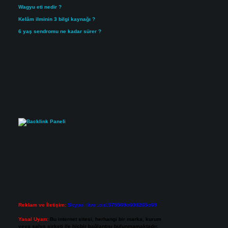
Wagyu eti nedir ?
Kelâm ilminin 3 bilgi kaynağı ?
6 yaş sendromu ne kadar sürer ?
Reklam ve İletişim:
Skype: live:.cid.575569c608265c69
Yasal Uyarı:
Bu internet sitesi, herhangi bir marka, kurum
veya şahıs şirketi ile hiçbir bağlantısı bulunmamaktadır.