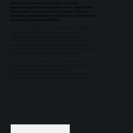
Sitede yalnızca kendi hazırladığımız makaleler
paylaşılmaktadır. Burada yer alan içerikler haber niteliği
taşımamakta olup, gerçek kurum ve kişiler hakkında
paylaşım yapılmamaktadır. Gerçek kurum ve kişiler ile isim
benzerlikleri tamamen tesadüfidir.
Sitemiz, 5651 Sayılı Kanun gereğince Bilgi Teknolojileri ve
İletişim Kurumu (BTK) tarafından onaylanmış bir Yer
Sağlayıcı olarak hizmet vermektedir. Bu nedenle, sitedeki
içerikleri proaktif olarak denetleme veya araştırma
yükümlülüğümüz bulunmamaktadır. Ancak, üyelerimiz
yazdıkları içeriklerin sorumluluğunu taşımakta olup, siteye
üye olarak bu sorumluluğu kabul etmiş sayılırlar.
Sitemiz, kar amacı gütmeyen ve tamamen ücretsiz bir bilgi
paylaşım platformudur. Hukuka ve yasal düzenlemelere
aykırı olduğunu düşündüğünüz içerikleri,
backlinkpanelicomtr@gmail.com
adresine bildirmeniz
halinde, ilgili içerikler yasal süre içerisinde sitemizden
kaldırılacaktır.
Arama