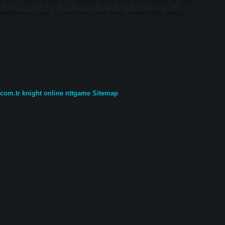
T 19 LT ŞİŞE. 93,00 ₺ … ABANT 19 LT TEK KULLANIMLIK. 110.
tlarına uygun, hijyenik ve çevre dostu sistemlerle üretilip
.com.tr
knight online
nttgame
Sitemap