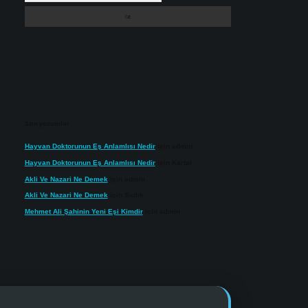
Son yorumlar
Hayvan Doktorunun Eş Anlamlısı Nedir
için
admin
Hayvan Doktorunun Eş Anlamlısı Nedir
için
Kartal
Akli Ve Nazari Ne Demek
için
admin
Akli Ve Nazari Ne Demek
için
Sadık
Mehmet Ali Şahinin Yeni Eşi Kimdir
için
admin