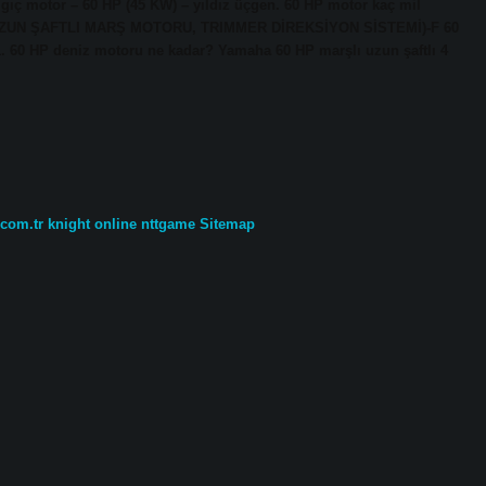
gıç motor – 60 HP (45 KW) – yıldız üçgen. 60 HP motor kaç mil
ZUN ŞAFTLI MARŞ MOTORU, TRIMMER DİREKSİYON SİSTEMİ)-F 60
 60 HP deniz motoru ne kadar? Yamaha 60 HP marşlı uzun şaftlı 4
.com.tr
knight online
nttgame
Sitemap