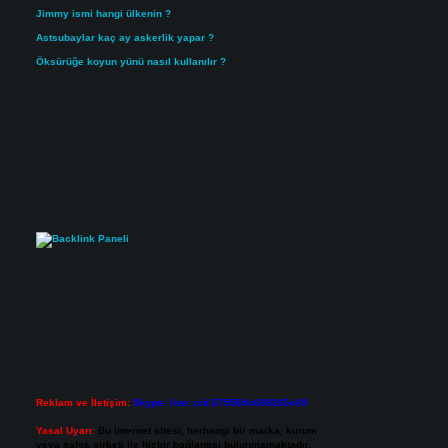
Jimmy ismi hangi ülkenin ?
Astsubaylar kaç ay askerlik yapar ?
Öksürüğe koyun yünü nasıl kullanılır ?
Reklam ve İletişim:
Skype: live:.cid.575569c608265c69
Yasal Uyarı:
Bu internet sitesi, herhangi bir marka, kurum
veya şahıs şirketi ile hiçbir bağlantısı bulunmamaktadır.