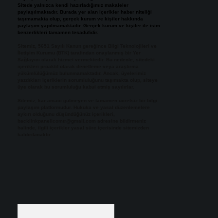
Sitede yalnızca kendi hazırladığımız makaleler
paylaşılmaktadır. Burada yer alan içerikler haber niteliği
taşımamakta olup, gerçek kurum ve kişiler hakkında
paylaşım yapılmamaktadır. Gerçek kurum ve kişiler ile isim
benzerlikleri tamamen tesadüfidir.
Sitemiz, 5651 Sayılı Kanun gereğince Bilgi Teknolojileri ve
İletişim Kurumu (BTK) tarafından onaylanmış bir Yer
Sağlayıcı olarak hizmet vermektedir. Bu nedenle, sitedeki
içerikleri proaktif olarak denetleme veya araştırma
yükümlülüğümüz bulunmamaktadır. Ancak, üyelerimiz
yazdıkları içeriklerin sorumluluğunu taşımakta olup, siteye
üye olarak bu sorumluluğu kabul etmiş sayılırlar.
Sitemiz, kar amacı gütmeyen ve tamamen ücretsiz bir bilgi
paylaşım platformudur. Hukuka ve yasal düzenlemelere
aykırı olduğunu düşündüğünüz içerikleri,
backlinkpanelicomtr@gmail.com
adresine bildirmeniz
halinde, ilgili içerikler yasal süre içerisinde sitemizden
kaldırılacaktır.
Arama