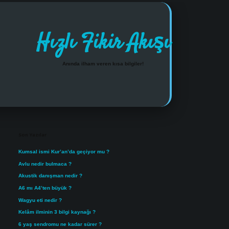
Hızlı Fikir Akışı
Anında ilham veren kısa bilgiler!
Sidebar
https://www.tulipbet.onlin
Son Yazılar
Kumsal ismi Kur’an’da geçiyor mu ?
Avlu nedir bulmaca ?
Akustik danışman nedir ?
A6 mı A4’ten büyük ?
Wagyu eti nedir ?
Kelâm ilminin 3 bilgi kaynağı ?
6 yaş sendromu ne kadar sürer ?