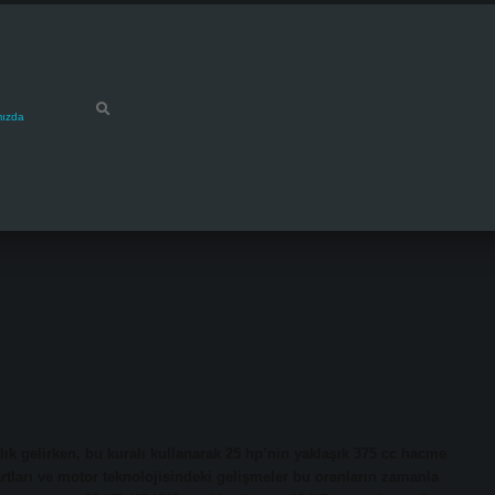
mızda
ık gelirken, bu kuralı kullanarak 25 hp’nin yaklaşık 375 cc hacme
rtları ve motor teknolojisindeki gelişmeler bu oranların zamanla