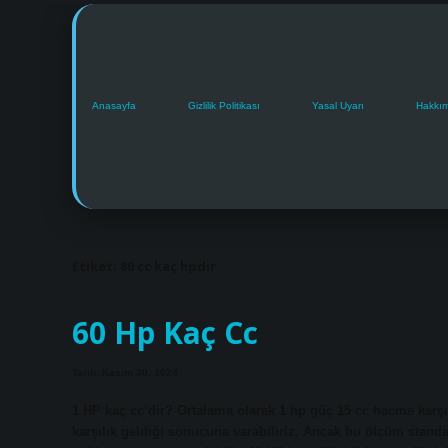
Anasayfa
Gizlilik Politikası
Yasal Uyarı
Hakkı
Etiket:
80 cc kaç hpdir
60 Hp Kaç Cc
Tarih: Kasım 30, 2024
1 HP kaç cc’dir? Ortalama olarak 1 hp güç 15 cc hacme karşıl
karşılık geldiği sonucuna varabiliriz. Ancak bu ölçüm standa