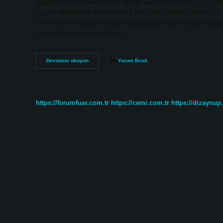
değişmesine neden olabilir. 60 HP kaç kW’dir? Impo – 6” dal
yapar? MERCURY 60 HP DENİZ MOTORU (DÖRT ZAMANLI U
ELPT EFI-HP/kW60/44.1Şaft Uzunluğu20″/508mmDişli Oranı1.
zamanlı deniz motoru, fiyatı…
60
Devamını okuyun
Yorum Bırak
Hp
Kaç
Cc
https://forumfuar.com.tr
https://cemi.com.tr
https://dizaynup