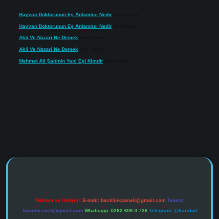
Hayvan Doktorunun Eş Anlamlısı Nedir
için
admin
Hayvan Doktorunun Eş Anlamlısı Nedir
için
Kartal
Akli Ve Nazari Ne Demek
için
admin
Akli Ve Nazari Ne Demek
için
Sadık
Mehmet Ali Şahinin Yeni Eşi Kimdir
için
admin
tulipbet.online/
Reklam ve İletişim:
E-mail:
backlinkpaneli@gmail.com
Teams:
forumhizmeti@gmail.com
Whatsapp: 0262 606 0 726
Telegram: @karabul