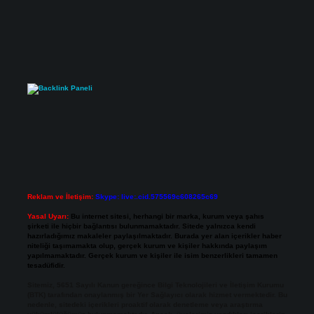
Reklam ve İletişim:
Skype: live:.cid.575569c608265c69
Yasal Uyarı:
Bu internet sitesi, herhangi bir marka, kurum veya şahıs
şirketi ile hiçbir bağlantısı bulunmamaktadır. Sitede yalnızca kendi
hazırladığımız makaleler paylaşılmaktadır. Burada yer alan içerikler haber
niteliği taşımamakta olup, gerçek kurum ve kişiler hakkında paylaşım
yapılmamaktadır. Gerçek kurum ve kişiler ile isim benzerlikleri tamamen
tesadüfidir.
Sitemiz, 5651 Sayılı Kanun gereğince Bilgi Teknolojileri ve İletişim Kurumu
(BTK) tarafından onaylanmış bir Yer Sağlayıcı olarak hizmet vermektedir. Bu
nedenle, sitedeki içerikleri proaktif olarak denetleme veya araştırma