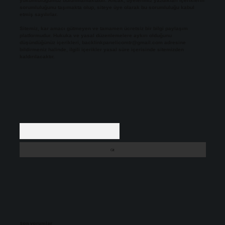
yükümlülüğümüz bulunmamaktadır. Ancak, üyelerimiz yazdıkları içeriklerin
sorumluluğunu taşımakta olup, siteye üye olarak bu sorumluluğu kabul
etmiş sayılırlar.
Sitemiz, kar amacı gütmeyen ve tamamen ücretsiz bir bilgi paylaşım
platformudur. Hukuka ve yasal düzenlemelere aykırı olduğunu
düşündüğünüz içerikleri,
backlinkpanelicomtr@gmail.com
adresine
bildirmeniz halinde, ilgili içerikler yasal süre içerisinde sitemizden
kaldırılacaktır.
Arama
Son yorumlar