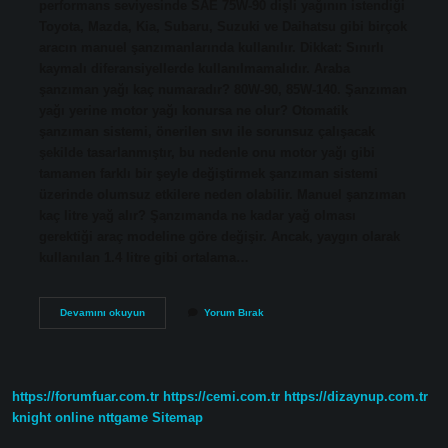
performans seviyesinde SAE 75W-90 dişli yağının istendiği
Toyota, Mazda, Kia, Subaru, Suzuki ve Daihatsu gibi birçok
aracın manuel şanzımanlarında kullanılır. Dikkat: Sınırlı
kaymalı diferansiyellerde kullanılmamalıdır. Araba
şanzıman yağı kaç numaradır? 80W-90, 85W-140. Şanzıman
yağı yerine motor yağı konursa ne olur? Otomatik
şanzıman sistemi, önerilen sıvı ile sorunsuz çalışacak
şekilde tasarlanmıştır, bu nedenle onu motor yağı gibi
tamamen farklı bir şeyle değiştirmek şanzıman sistemi
üzerinde olumsuz etkilere neden olabilir. Manuel şanzıman
kaç litre yağ alır? Şanzımanda ne kadar yağ olması
gerektiği araç modeline göre değişir. Ancak, yaygın olarak
kullanılan 1.4 litre gibi ortalama…
Şanzıman
Devamını okuyun
Yorum Bırak
Için
Hangi
Yağ
Kullanılır
https://forumfuar.com.tr
https://cemi.com.tr
https://dizaynup.com.tr
knight online
nttgame
Sitemap