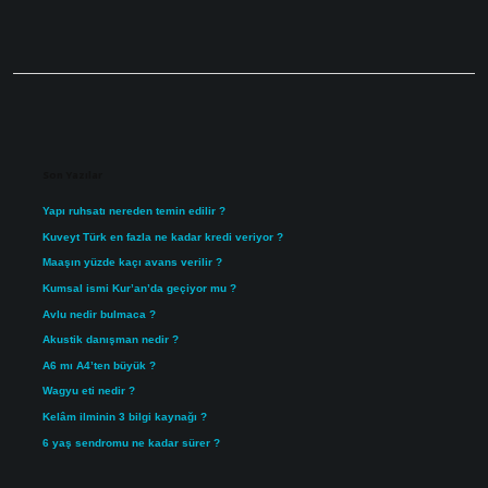
Sidebar
Son Yazılar
Yapı ruhsatı nereden temin edilir ?
Kuveyt Türk en fazla ne kadar kredi veriyor ?
Maaşın yüzde kaçı avans verilir ?
Kumsal ismi Kur’an’da geçiyor mu ?
Avlu nedir bulmaca ?
Akustik danışman nedir ?
A6 mı A4’ten büyük ?
Wagyu eti nedir ?
Kelâm ilminin 3 bilgi kaynağı ?
6 yaş sendromu ne kadar sürer ?