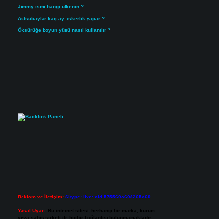
Jimmy ismi hangi ülkenin ?
Astsubaylar kaç ay askerlik yapar ?
Öksürüğe koyun yünü nasıl kullanılır ?
Reklam ve İletişim:
Skype: live:.cid.575569c608265c69
Yasal Uyarı:
Bu internet sitesi, herhangi bir marka, kurum
veya şahıs şirketi ile hiçbir bağlantısı bulunmamaktadır.