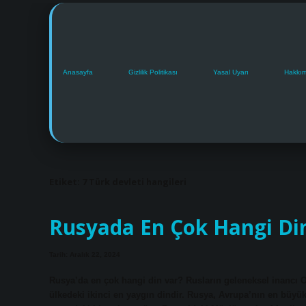
Anasayfa
Gizlilik Politikası
Yasal Uyarı
Hakkı
Etiket:
7 Türk devleti hangileri
Rusyada En Çok Hangi Di
Tarih: Aralık 22, 2024
Rusya’da en çok hangi din var? Rusların geleneksel inancı O
ülkedeki ikinci en yaygın dindir. Rusya, Avrupa’nın en büy