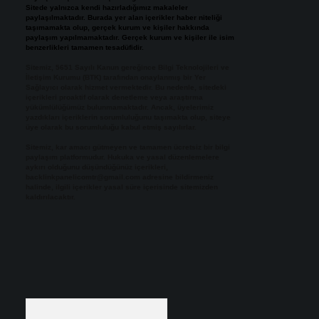
Sitede yalnızca kendi hazırladığımız makaleler
paylaşılmaktadır. Burada yer alan içerikler haber niteliği
taşımamakta olup, gerçek kurum ve kişiler hakkında
paylaşım yapılmamaktadır. Gerçek kurum ve kişiler ile isim
benzerlikleri tamamen tesadüfidir.
Sitemiz, 5651 Sayılı Kanun gereğince Bilgi Teknolojileri ve
İletişim Kurumu (BTK) tarafından onaylanmış bir Yer
Sağlayıcı olarak hizmet vermektedir. Bu nedenle, sitedeki
içerikleri proaktif olarak denetleme veya araştırma
yükümlülüğümüz bulunmamaktadır. Ancak, üyelerimiz
yazdıkları içeriklerin sorumluluğunu taşımakta olup, siteye
üye olarak bu sorumluluğu kabul etmiş sayılırlar.
Sitemiz, kar amacı gütmeyen ve tamamen ücretsiz bir bilgi
paylaşım platformudur. Hukuka ve yasal düzenlemelere
aykırı olduğunu düşündüğünüz içerikleri,
backlinkpanelicomtr@gmail.com
adresine bildirmeniz
halinde, ilgili içerikler yasal süre içerisinde sitemizden
kaldırılacaktır.
Arama