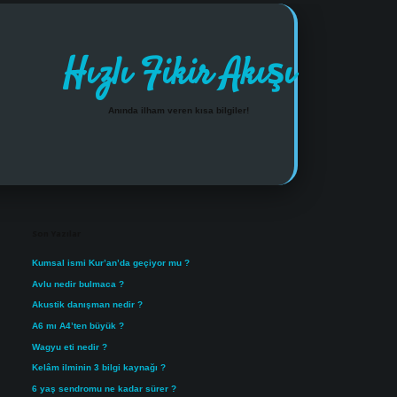
Hızlı Fikir Akışı
Anında ilham veren kısa bilgiler!
Sidebar
https://www.tulipbet.online/
Son Yazılar
Kumsal ismi Kur’an’da geçiyor mu ?
Avlu nedir bulmaca ?
Akustik danışman nedir ?
A6 mı A4’ten büyük ?
Wagyu eti nedir ?
Kelâm ilminin 3 bilgi kaynağı ?
6 yaş sendromu ne kadar sürer ?