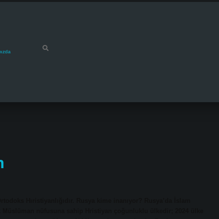
mızda
n
rtodoks Hıristiyanlığıdır. Rusya kime inanıyor? Rusya’da İslam
ük Müslüman nüfusuna sahip Hristiyan çoğunluklu ülkedir; 2024 ülke