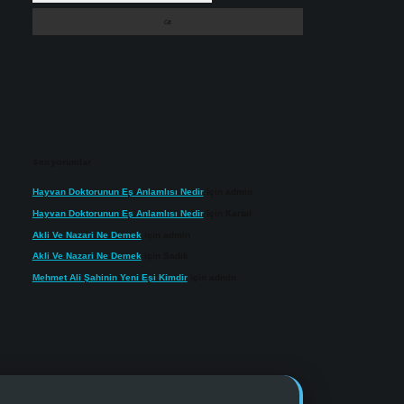
Son yorumlar
Hayvan Doktorunun Eş Anlamlısı Nedir
için
admin
Hayvan Doktorunun Eş Anlamlısı Nedir
için
Kartal
Akli Ve Nazari Ne Demek
için
admin
Akli Ve Nazari Ne Demek
için
Sadık
Mehmet Ali Şahinin Yeni Eşi Kimdir
için
admin