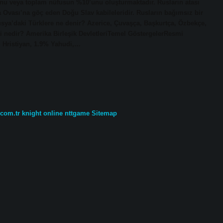
nu veya toplam nüfusun %10’unu oluşturmaktadır. Rusların atası
a Ovası’na göç eden Doğu Slav kabileleridir. Rusların bağımsız bir
Rusya’daki Türklere ne denir? Azerice, Çuvaşça, Başkurtça, Özbekçe,
ni nedir? Amerika Birleşik DevletleriTemel GöstergelerResmi
% Hristiyan, 1.9% Yahudi,…
.com.tr
knight online
nttgame
Sitemap