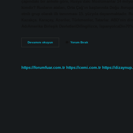
çapındaki bir ankete göre, Rusya’daki Müslümanlar 14 milyo
kimdir? Rusların ataları, Orta Çağ’ın başlarında Doğu Avrup
etnik grup olarak ilk tanınması 15. yüzyıla dayanmaktadır. 
Kazakça. Karaçay, Azeriler, Türkmenler, Tatarlar. ABD’nin di
AdıAmerika Birleşik DevletleriDilİngilizce, İspanyolcaDin70
Rusyada
Devamını okuyun
Yorum Bırak
En
Çok
Hangi
Din
https://forumfuar.com.tr
https://cemi.com.tr
https://dizaynup