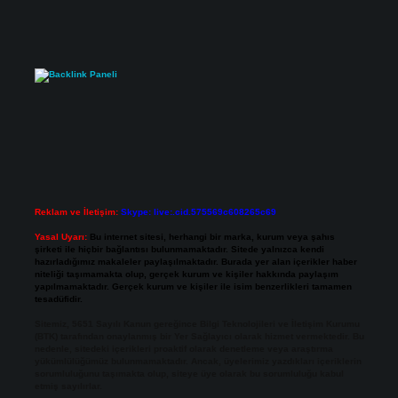
Reklam ve İletişim:
Skype: live:.cid.575569c608265c69
Yasal Uyarı:
Bu internet sitesi, herhangi bir marka, kurum veya şahıs
şirketi ile hiçbir bağlantısı bulunmamaktadır. Sitede yalnızca kendi
hazırladığımız makaleler paylaşılmaktadır. Burada yer alan içerikler haber
niteliği taşımamakta olup, gerçek kurum ve kişiler hakkında paylaşım
yapılmamaktadır. Gerçek kurum ve kişiler ile isim benzerlikleri tamamen
tesadüfidir.
Sitemiz, 5651 Sayılı Kanun gereğince Bilgi Teknolojileri ve İletişim Kurumu
(BTK) tarafından onaylanmış bir Yer Sağlayıcı olarak hizmet vermektedir. Bu
nedenle, sitedeki içerikleri proaktif olarak denetleme veya araştırma
yükümlülüğümüz bulunmamaktadır. Ancak, üyelerimiz yazdıkları içeriklerin
sorumluluğunu taşımakta olup, siteye üye olarak bu sorumluluğu kabul
etmiş sayılırlar.