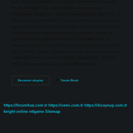
bek olmak üzere defans oyuncuları tarafından tercih edilir.
En iyi örnekleri Cafu, Ivan Cordoba ve uzun yıllar
Manchester United’da 2 numara oynayan Gary Neville’dir. 3
numara hangi mevkidedir? Küçük forvetler veya 3 numaralı
oyuncular, şut atma ve ribaund alma becerilerine sahip çok
yönlü basketbol oyuncularıdır. Bu oyuncular, küçük ve
uzun oyunculara yardım ederken iyi şut atabilmeli ve
ribaund alabilmeli. Küçük forvetler için çok önemli olan bu
çok yönlülük, forvet rolünden çok şutör gard rolüne benzer.
Futbolda 0 numara var mı? Hicham Zerouali (0): 1999 ile
2002 yılları arasında İskoç takımı Aberdeen’de…
1
Devamını okuyun
Yorum Bırak
Numara
Hangi
Mevki
Futbol
https://forumfuar.com.tr
https://cemi.com.tr
https://dizaynup.com.tr
knight online
nttgame
Sitemap