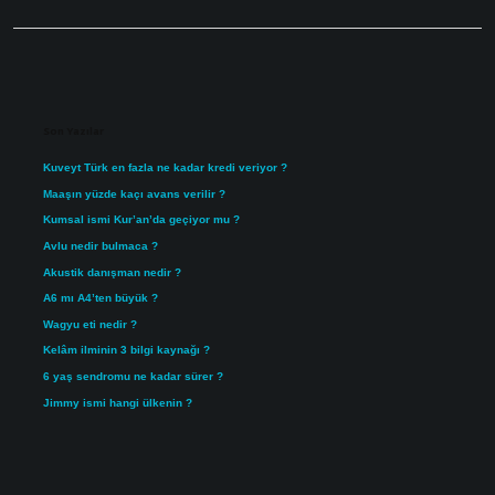
Sidebar
Son Yazılar
Kuveyt Türk en fazla ne kadar kredi veriyor ?
Maaşın yüzde kaçı avans verilir ?
Kumsal ismi Kur’an’da geçiyor mu ?
Avlu nedir bulmaca ?
Akustik danışman nedir ?
A6 mı A4’ten büyük ?
Wagyu eti nedir ?
Kelâm ilminin 3 bilgi kaynağı ?
6 yaş sendromu ne kadar sürer ?
Jimmy ismi hangi ülkenin ?