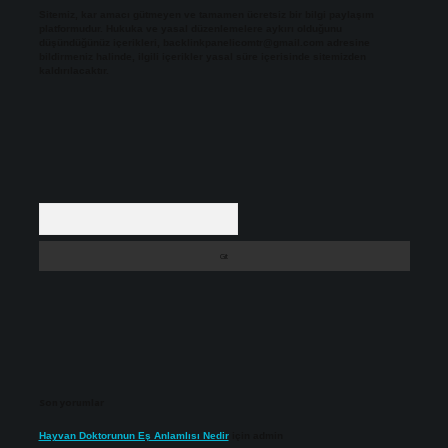
Sitemiz, kar amacı gütmeyen ve tamamen ücretsiz bir bilgi paylaşım
platformudur. Hukuka ve yasal düzenlemelere aykırı olduğunu
düşündüğünüz içerikleri,
backlinkpanelicomtr@gmail.com
adresine
bildirmeniz halinde, ilgili içerikler yasal süre içerisinde sitemizden
kaldırılacaktır.
Arama
Son yorumlar
Hayvan Doktorunun Eş Anlamlısı Nedir
için
admin