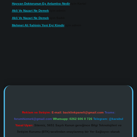
Hayvan Doktorunun Eş Anlamlısı Nedir
için
Kartal
Akli Ve Nazari Ne Demek
için
admin
Akli Ve Nazari Ne Demek
için
Sadık
Mehmet Ali Şahinin Yeni Eşi Kimdir
için
admin
https://www.tulipbet.online/
Reklam ve İletişim:
E-mail:
backlinkpaneli@gmail.com
Teams:
forumhizmeti@gmail.com
Whatsapp: 0262 606 0 726
Telegram: @karabul
Yasal Uyarı:
Sitemiz, 5651 Sayılı Kanun gereğince Bilgi Teknolojileri ve
İletişim Kurumu (BTK) tarafından onaylanmış bir Yer Sağlayıcı olarak