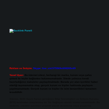
Reklam ve İletişim:
Skype: live:.cid.575569c608265c69
Yasal Uyarı:
Bu internet sitesi, herhangi bir marka, kurum veya şahıs
şirketi ile hiçbir bağlantısı bulunmamaktadır. Sitede yalnızca kendi
hazırladığımız makaleler paylaşılmaktadır. Burada yer alan içerikler haber
niteliği taşımamakta olup, gerçek kurum ve kişiler hakkında paylaşım
yapılmamaktadır. Gerçek kurum ve kişiler ile isim benzerlikleri tamamen
tesadüfidir.
Sitemiz, 5651 Sayılı Kanun gereğince Bilgi Teknolojileri ve İletişim Kurumu
(BTK) tarafından onaylanmış bir Yer Sağlayıcı olarak hizmet vermektedir. Bu
nedenle, sitedeki içerikleri proaktif olarak denetleme veya araştırma