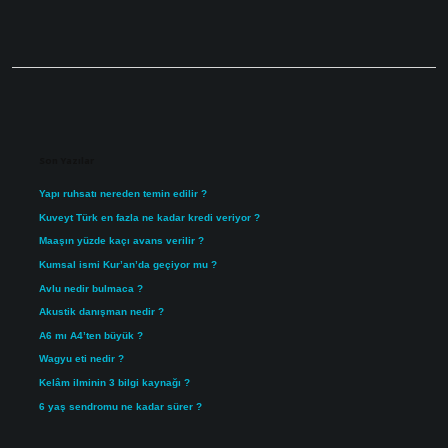
Sidebar
Son Yazılar
Yapı ruhsatı nereden temin edilir ?
Kuveyt Türk en fazla ne kadar kredi veriyor ?
Maaşın yüzde kaçı avans verilir ?
Kumsal ismi Kur’an’da geçiyor mu ?
Avlu nedir bulmaca ?
Akustik danışman nedir ?
A6 mı A4’ten büyük ?
Wagyu eti nedir ?
Kelâm ilminin 3 bilgi kaynağı ?
6 yaş sendromu ne kadar sürer ?