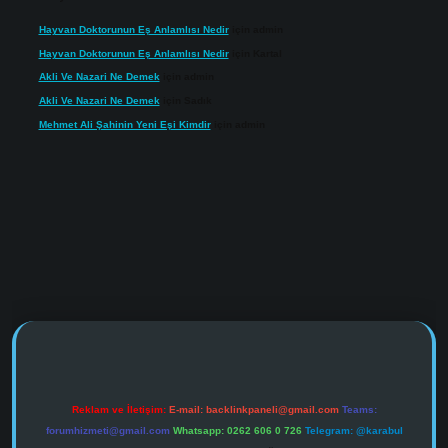
Hayvan Doktorunun Eş Anlamlısı Nedir
için
admin
Hayvan Doktorunun Eş Anlamlısı Nedir
için
Kartal
Akli Ve Nazari Ne Demek
için
admin
Akli Ve Nazari Ne Demek
için
Sadık
Mehmet Ali Şahinin Yeni Eşi Kimdir
için
admin
https://www.tulipbet.online/
Reklam ve İletişim:
E-mail:
backlinkpaneli@gmail.com
Teams:
forumhizmeti@gmail.com
Whatsapp: 0262 606 0 726
Telegram: @karabul