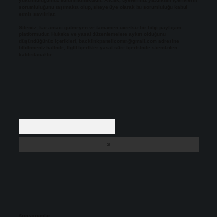
yükümlülüğümüz bulunmamaktadır. Ancak, üyelerimiz yazdıkları içeriklerin
sorumluluğunu taşımakta olup, siteye üye olarak bu sorumluluğu kabul
etmiş sayılırlar.
Sitemiz, kar amacı gütmeyen ve tamamen ücretsiz bir bilgi paylaşım
platformudur. Hukuka ve yasal düzenlemelere aykırı olduğunu
düşündüğünüz içerikleri,
backlinkpanelicomtr@gmail.com
adresine
bildirmeniz halinde, ilgili içerikler yasal süre içerisinde sitemizden
kaldırılacaktır.
Arama
Son yorumlar