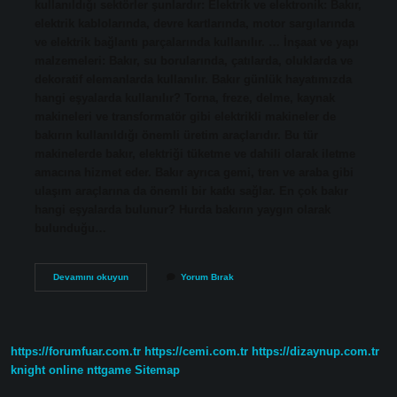
kullanıldığı sektörler şunlardır: Elektrik ve elektronik: Bakır,
elektrik kablolarında, devre kartlarında, motor sargılarında
ve elektrik bağlantı parçalarında kullanılır. … İnşaat ve yapı
malzemeleri: Bakır, su borularında, çatılarda, oluklarda ve
dekoratif elemanlarda kullanılır. Bakır günlük hayatımızda
hangi eşyalarda kullanılır? Torna, freze, delme, kaynak
makineleri ve transformatör gibi elektrikli makineler de
bakırın kullanıldığı önemli üretim araçlarıdır. Bu tür
makinelerde bakır, elektriği tüketme ve dahili olarak iletme
amacına hizmet eder. Bakır ayrıca gemi, tren ve araba gibi
ulaşım araçlarına da önemli bir katkı sağlar. En çok bakır
hangi eşyalarda bulunur? Hurda bakırın yaygın olarak
bulunduğu…
Bakır
Devamını okuyun
Yorum Bırak
En
Çok
Hangi
Işlerde
Kullanılır
https://forumfuar.com.tr
https://cemi.com.tr
https://dizaynup.com.tr
knight online
nttgame
Sitemap