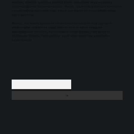
nedenle, sitedeki içerikleri proaktif olarak denetleme veya araştırma
yükümlülüğümüz bulunmamaktadır. Ancak, üyelerimiz yazdıkları içeriklerin
sorumluluğunu taşımakta olup, siteye üye olarak bu sorumluluğu kabul
etmiş sayılırlar.
Sitemiz, kar amacı gütmeyen ve tamamen ücretsiz bir bilgi paylaşım
platformudur. Hukuka ve yasal düzenlemelere aykırı olduğunu
düşündüğünüz içerikleri,
backlinkpanelicomtr@gmail.com
adresine
bildirmeniz halinde, ilgili içerikler yasal süre içerisinde sitemizden
kaldırılacaktır.
Arama