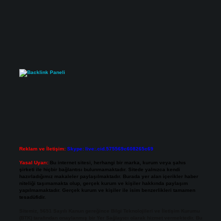
Reklam ve İletişim:
Skype: live:.cid.575569c608265c69
Yasal Uyarı:
Bu internet sitesi, herhangi bir marka, kurum veya şahıs
şirketi ile hiçbir bağlantısı bulunmamaktadır. Sitede yalnızca kendi
hazırladığımız makaleler paylaşılmaktadır. Burada yer alan içerikler haber
niteliği taşımamakta olup, gerçek kurum ve kişiler hakkında paylaşım
yapılmamaktadır. Gerçek kurum ve kişiler ile isim benzerlikleri tamamen
tesadüfidir.
Sitemiz, 5651 Sayılı Kanun gereğince Bilgi Teknolojileri ve İletişim Kurumu
(BTK) tarafından onaylanmış bir Yer Sağlayıcı olarak hizmet vermektedir. Bu