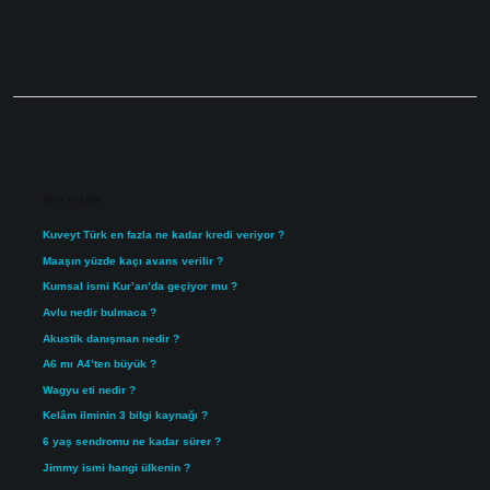
Sidebar
Son Yazılar
Kuveyt Türk en fazla ne kadar kredi veriyor ?
Maaşın yüzde kaçı avans verilir ?
Kumsal ismi Kur’an’da geçiyor mu ?
Avlu nedir bulmaca ?
Akustik danışman nedir ?
A6 mı A4’ten büyük ?
Wagyu eti nedir ?
Kelâm ilminin 3 bilgi kaynağı ?
6 yaş sendromu ne kadar sürer ?
Jimmy ismi hangi ülkenin ?