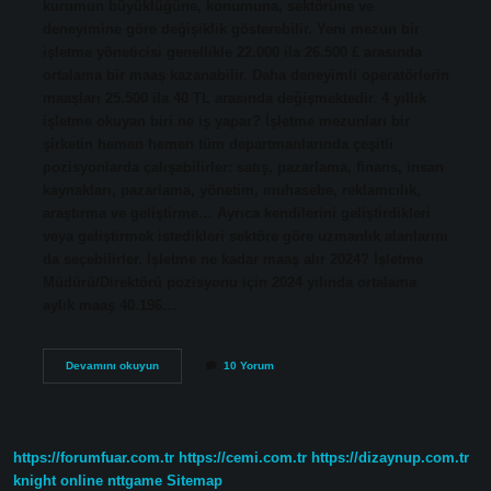
kurumun büyüklüğüne, konumuna, sektörüne ve
deneyimine göre değişiklik gösterebilir. Yeni mezun bir
işletme yöneticisi genellikle 22.000 ila 26.500 £ arasında
ortalama bir maaş kazanabilir. Daha deneyimli operatörlerin
maaşları 25.500 ila 40 TL arasında değişmektedir. 4 yıllık
işletme okuyan biri ne iş yapar? İşletme mezunları bir
şirketin hemen hemen tüm departmanlarında çeşitli
pozisyonlarda çalışabilirler: satış, pazarlama, finans, insan
kaynakları, pazarlama, yönetim, muhasebe, reklamcılık,
araştırma ve geliştirme… Ayrıca kendilerini geliştirdikleri
veya geliştirmek istedikleri sektöre göre uzmanlık alanlarını
da seçebilirler. İşletme ne kadar maaş alır 2024? İşletme
Müdürü/Direktörü pozisyonu için 2024 yılında ortalama
aylık maaş 40.196…
İŞletme
Devamını okuyun
10 Yorum
Ne
Kadar
Kazanir
https://forumfuar.com.tr
https://cemi.com.tr
https://dizaynup.com.tr
knight online
nttgame
Sitemap