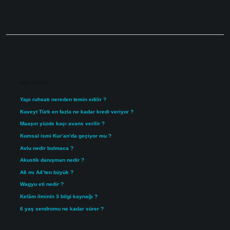
Sidebar
Son Yazılar
Yapı ruhsatı nereden temin edilir ?
Kuveyt Türk en fazla ne kadar kredi veriyor ?
Maaşın yüzde kaçı avans verilir ?
Kumsal ismi Kur’an’da geçiyor mu ?
Avlu nedir bulmaca ?
Akustik danışman nedir ?
A6 mı A4’ten büyük ?
Wagyu eti nedir ?
Kelâm ilminin 3 bilgi kaynağı ?
6 yaş sendromu ne kadar sürer ?