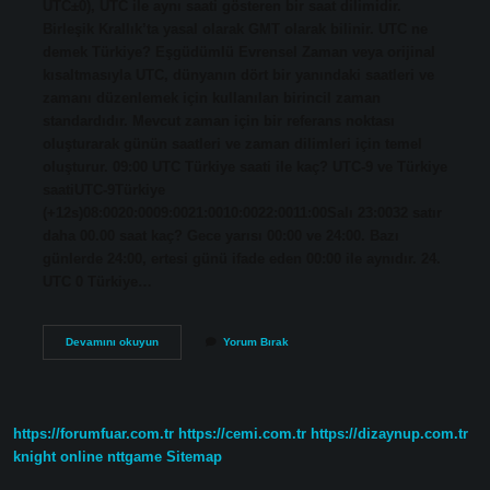
UTC±0), UTC ile aynı saati gösteren bir saat dilimidir.
Birleşik Krallık’ta yasal olarak GMT olarak bilinir. UTC ne
demek Türkiye? Eşgüdümlü Evrensel Zaman veya orijinal
kısaltmasıyla UTC, dünyanın dört bir yanındaki saatleri ve
zamanı düzenlemek için kullanılan birincil zaman
standardıdır. Mevcut zaman için bir referans noktası
oluşturarak günün saatleri ve zaman dilimleri için temel
oluşturur. 09:00 UTC Türkiye saati ile kaç? UTC-9 ve Türkiye
saatiUTC-9Türkiye
(+12s)08:0020:0009:0021:0010:0022:0011:00Salı 23:0032 satır
daha 00.00 saat kaç? Gece yarısı 00:00 ve 24:00. Bazı
günlerde 24:00, ertesi günü ifade eden 00:00 ile aynıdır. 24.
UTC 0 Türkiye…
Utc
Devamını okuyun
Yorum Bırak
00
Saat
Kaç
https://forumfuar.com.tr
https://cemi.com.tr
https://dizaynup.com.tr
knight online
nttgame
Sitemap