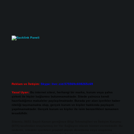
Reklam ve İletişim:
Skype: live:.cid.575569c608265c69
Yasal Uyarı:
Bu internet sitesi, herhangi bir marka, kurum veya şahıs
şirketi ile hiçbir bağlantısı bulunmamaktadır. Sitede yalnızca kendi
hazırladığımız makaleler paylaşılmaktadır. Burada yer alan içerikler haber
niteliği taşımamakta olup, gerçek kurum ve kişiler hakkında paylaşım
yapılmamaktadır. Gerçek kurum ve kişiler ile isim benzerlikleri tamamen
tesadüfidir.
Sitemiz, 5651 Sayılı Kanun gereğince Bilgi Teknolojileri ve İletişim Kurumu
(BTK) tarafından onaylanmış bir Yer Sağlayıcı olarak hizmet vermektedir. Bu
nedenle, sitedeki içerikleri proaktif olarak denetleme veya araştırma