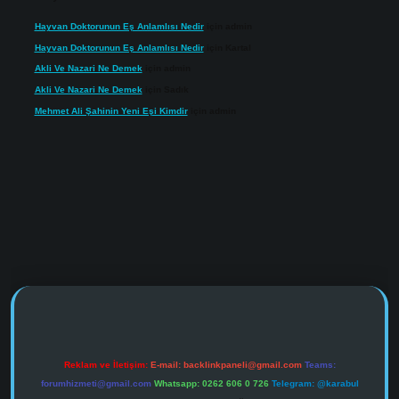
Hayvan Doktorunun Eş Anlamlısı Nedir
için
admin
Hayvan Doktorunun Eş Anlamlısı Nedir
için
Kartal
Akli Ve Nazari Ne Demek
için
admin
Akli Ve Nazari Ne Demek
için
Sadık
Mehmet Ali Şahinin Yeni Eşi Kimdir
için
admin
https://www.tulipbet.online/
Reklam ve İletişim:
E-mail:
backlinkpaneli@gmail.com
Teams:
forumhizmeti@gmail.com
Whatsapp: 0262 606 0 726
Telegram: @karabul