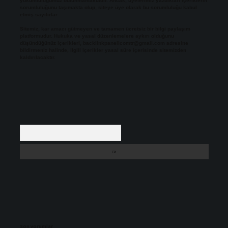
yükümlülüğümüz bulunmamaktadır. Ancak, üyelerimiz yazdıkları içeriklerin
sorumluluğunu taşımakta olup, siteye üye olarak bu sorumluluğu kabul
etmiş sayılırlar.
Sitemiz, kar amacı gütmeyen ve tamamen ücretsiz bir bilgi paylaşım
platformudur. Hukuka ve yasal düzenlemelere aykırı olduğunu
düşündüğünüz içerikleri,
backlinkpanelicomtr@gmail.com
adresine
bildirmeniz halinde, ilgili içerikler yasal süre içerisinde sitemizden
kaldırılacaktır.
Arama
Son yorumlar