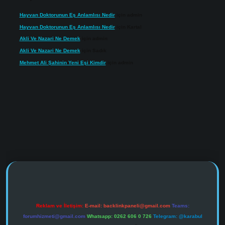
Hayvan Doktorunun Eş Anlamlısı Nedir
için
admin
Hayvan Doktorunun Eş Anlamlısı Nedir
için
Kartal
Akli Ve Nazari Ne Demek
için
admin
Akli Ve Nazari Ne Demek
için
Sadık
Mehmet Ali Şahinin Yeni Eşi Kimdir
için
admin
https://www.tulipbet.online/
Reklam ve İletişim:
E-mail:
backlinkpaneli@gmail.com
Teams:
forumhizmeti@gmail.com
Whatsapp: 0262 606 0 726
Telegram: @karabul