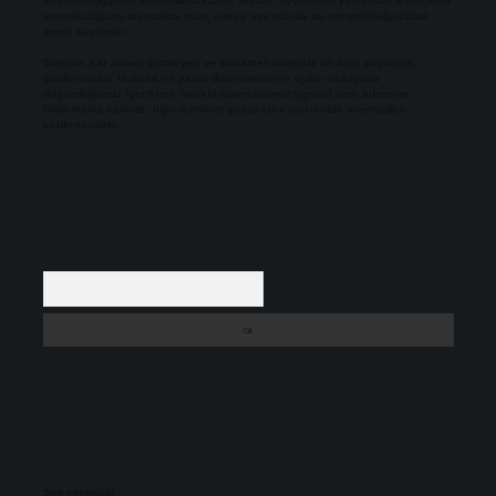
yükümlülüğümüz bulunmamaktadır. Ancak, üyelerimiz yazdıkları içeriklerin
sorumluluğunu taşımakta olup, siteye üye olarak bu sorumluluğu kabul
etmiş sayılırlar.
Sitemiz, kar amacı gütmeyen ve tamamen ücretsiz bir bilgi paylaşım
platformudur. Hukuka ve yasal düzenlemelere aykırı olduğunu
düşündüğünüz içerikleri,
backlinkpanelicomtr@gmail.com
adresine
bildirmeniz halinde, ilgili içerikler yasal süre içerisinde sitemizden
kaldırılacaktır.
Arama
Son yorumlar