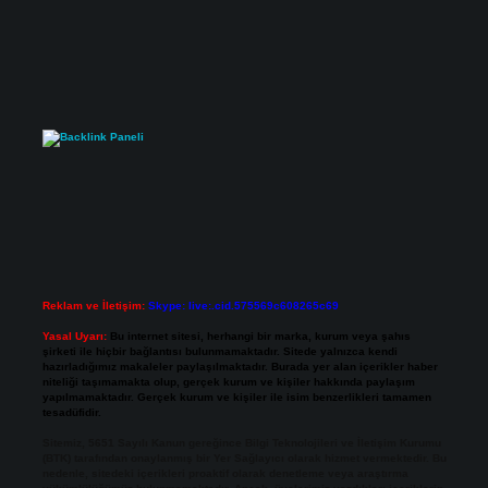
Reklam ve İletişim:
Skype: live:.cid.575569c608265c69
Yasal Uyarı:
Bu internet sitesi, herhangi bir marka, kurum veya şahıs
şirketi ile hiçbir bağlantısı bulunmamaktadır. Sitede yalnızca kendi
hazırladığımız makaleler paylaşılmaktadır. Burada yer alan içerikler haber
niteliği taşımamakta olup, gerçek kurum ve kişiler hakkında paylaşım
yapılmamaktadır. Gerçek kurum ve kişiler ile isim benzerlikleri tamamen
tesadüfidir.
Sitemiz, 5651 Sayılı Kanun gereğince Bilgi Teknolojileri ve İletişim Kurumu
(BTK) tarafından onaylanmış bir Yer Sağlayıcı olarak hizmet vermektedir. Bu
nedenle, sitedeki içerikleri proaktif olarak denetleme veya araştırma