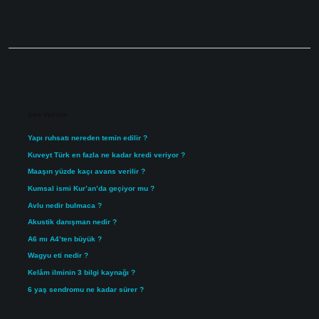
Sidebar
Son Yazılar
Yapı ruhsatı nereden temin edilir ?
Kuveyt Türk en fazla ne kadar kredi veriyor ?
Maaşın yüzde kaçı avans verilir ?
Kumsal ismi Kur’an’da geçiyor mu ?
Avlu nedir bulmaca ?
Akustik danışman nedir ?
A6 mı A4’ten büyük ?
Wagyu eti nedir ?
Kelâm ilminin 3 bilgi kaynağı ?
6 yaş sendromu ne kadar sürer ?