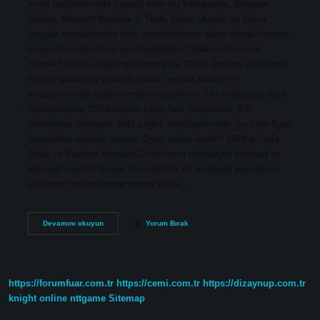
kredi kullanımında geçerli olan bu kampanya, Megane
Sedan, Renault Megane E-Tech, Dacia Duster ve Dacia
Jogger modellerinin tüm versiyonlarını satın almak isteyen
bireysel müşterilere sunulmaktadır. Oyak indirimi ne
demek? OYAK sağlık platformu ile OYAK üyeleri ve birinci
derece yakınları yatarak tedavi, ayakta tedavi ve
muayenelerde indirimlerden yararlanır. SSI anlaşmalı özel
hastanelerde SSI bileşeni hariç fark üzerinden, SSI
anlaşması olmayan özel sağlık kuruluşlarında ise liste fiyatı
üzerinden indirim yapılır. Oyak araba nedir? 1969 yılında
Oyak ve Fransız Renault Grubu’nun iştirakiyle kurulan ve
Renault markalı binek otomobiller ile mekanik parçaların
üretimini ve ihracatını yapan Oyak…
Askeri
Devamını okuyun
Yorum Bırak
Personele
Araba
Indirimi
Ne
Kadar
https://forumfuar.com.tr
https://cemi.com.tr
https://dizaynup.com.tr
knight online
nttgame
Sitemap