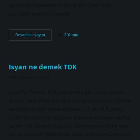
öğrenmek isteyenler için faydalıdır çünkü çoğu
sözcüğün anlamını çergede…
Çerge
Devamını okuyun
2 Yorum
nedir
TDK
Isyan ne demek TDK
Tarih: Temmuz 16, 2024
Isyan Ne Demek TDK Hakkında Isyan, birey veya bir
grubun mevcut duruma karşı çıkma veya isyancı tavırlar
sergileme eylemi olarak tanımlanır. Türk Dil Kurumu
(TDK)’nin isyan sözcüğünün anlamını açıklayan sözlük
tanımı, “Bir kavram, düşünce, kural veya kurallara karşı
çıkma, direnme” şeklindedir. İsyan, çoğu zaman mevcut