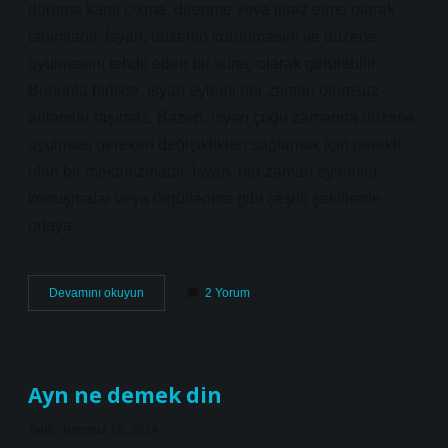
duruma karşı çıkma, direnme veya itiraz etme olarak
tanımlanır. İsyan, düzenin korunmasını ve düzene
uyulmasını tehdit eden bir süreç olarak görülebilir.
Bununla birlikte, isyan eylemi her zaman olumsuz
anlamlar taşımaz. Bazen, isyan çoğu zamanda düzene
uyulması gereken değişiklikleri sağlamak için gerekli
olan bir mekanizmadır. İsyan, her zaman eylemler,
konuşmalar veya örgütlenme gibi çeşitli şekillerde
ortaya…
Isyan
Devamını okuyun
2 Yorum
ne
demek
TDK
Ayn ne demek din
Tarih: Temmuz 15, 2024