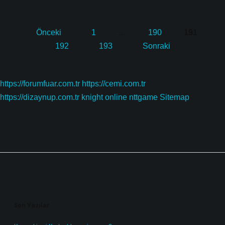
Yazı
Önceki
1
…
190
191
sayfalaması
192
193
Sonraki
https://forumfuar.com.tr
https://cemi.com.tr
https://dizaynup.com.tr
knight online
nttgame
Sitemap
Sidebar
Son Yazılar