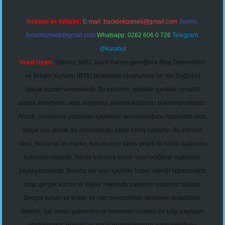
Reklam ve İletişim:
E-mail:
backlinkpaneli@gmail.com
Teams:
forumhizmeti@gmail.com
Whatsapp: 0262 606 0 726
Telegram:
@karabul
Yasal Uyarı:
Sitemiz, 5651 Sayılı Kanun gereğince Bilgi Teknolojileri
ve İletişim Kurumu (BTK) tarafından onaylanmış bir Yer Sağlayıcı
olarak hizmet vermektedir. Bu nedenle, sitedeki içerikleri proaktif
olarak denetleme veya araştırma yükümlülüğümüz bulunmamaktadır.
Ancak, üyelerimiz yazdıkları içeriklerin sorumluluğunu taşımakta olup,
siteye üye olarak bu sorumluluğu kabul etmiş sayılırlar. Bu internet
sitesi, herhangi bir marka, kurum veya şahıs şirketi ile hiçbir bağlantısı
bulunmamaktadır. Sitede yalnızca kendi hazırladığımız makaleler
paylaşılmaktadır. Burada yer alan içerikler haber niteliği taşımamakta
olup, gerçek kurum ve kişiler hakkında paylaşım yapılmamaktadır.
Gerçek kurum ve kişiler ile isim benzerlikleri tamamen tesadüfidir.
Sitemiz, kar amacı gütmeyen ve tamamen ücretsiz bir bilgi paylaşım