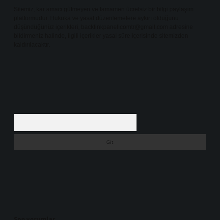
Sitemiz, kar amacı gütmeyen ve tamamen ücretsiz bir bilgi paylaşım
platformudur. Hukuka ve yasal düzenlemelere aykırı olduğunu
düşündüğünüz içerikleri,
backlinkpanelicomtr@gmail.com
adresine
bildirmeniz halinde, ilgili içerikler yasal süre içerisinde sitemizden
kaldırılacaktır.
Arama
Son yorumlar