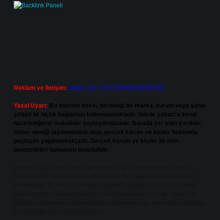
Reklam ve İletişim:
Skype: live:.cid.575569c608265c69
Yasal Uyarı:
Bu internet sitesi, herhangi bir marka, kurum veya şahıs
şirketi ile hiçbir bağlantısı bulunmamaktadır. Sitede yalnızca kendi
hazırladığımız makaleler paylaşılmaktadır. Burada yer alan içerikler
haber niteliği taşımamakta olup, gerçek kurum ve kişiler hakkında
paylaşım yapılmamaktadır. Gerçek kurum ve kişiler ile isim
benzerlikleri tamamen tesadüfidir.
Sitemiz, 5651 Sayılı Kanun gereğince Bilgi Teknolojileri ve İletişim
Kurumu (BTK) tarafından onaylanmış bir Yer Sağlayıcı olarak hizmet
vermektedir. Bu nedenle, sitedeki içerikleri proaktif olarak denetleme
veya araştırma yükümlülüğümüz bulunmamaktadır. Ancak, üyelerimiz
yazdıkları içeriklerin sorumluluğunu taşımakta olup, siteye üye olarak bu
sorumluluğu kabul etmiş sayılırlar.