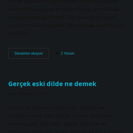
zaman ayırmalarını veya özellikle stresli olan günleri
atlatmalarını sağlayan bir şeydir. Ancak, gece kalmak
ve geceyi fazla geciktirmek, bazı insanlar için sağlık
açısından riskler taşıyabilir. Gece kalmak, insan vücudu
için fazla…
Gece
Devamını okuyun
2 Yorum
kalmak
ne
demek
Gerçek eski dilde ne demek
Tarih: Temmuz 13, 2024
Gerçek Ne Demek? Birçok insan, gerçeğin ne
olduğunu merak eder. Gerçek, özünde doğru olan
anlamına gelir. Eski dilde, gerçek, özgünlük ve
gerçekliğe sahip olan şeyleri ifade etmek için kullanılan