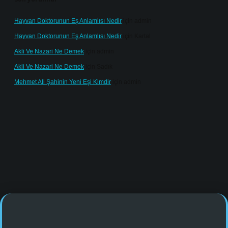
Hayvan Doktorunun Eş Anlamlısı Nedir
için
admin
Hayvan Doktorunun Eş Anlamlısı Nedir
için
Kartal
Akli Ve Nazari Ne Demek
için
admin
Akli Ve Nazari Ne Demek
için
Sadık
Mehmet Ali Şahinin Yeni Eşi Kimdir
için
admin
/