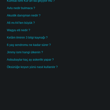
Kumsal ismi Kur’an’da geçiyor mu ?
Avlu nedir bulmaca ?
Akustik danışman nedir ?
A6 mı A4’ten büyük ?
Wagyu eti nedir ?
Kelâm ilminin 3 bilgi kaynağı ?
6 yaş sendromu ne kadar sürer ?
Jimmy ismi hangi ülkenin ?
Astsubaylar kaç ay askerlik yapar ?
Öksürüğe koyun yünü nasıl kullanılır ?