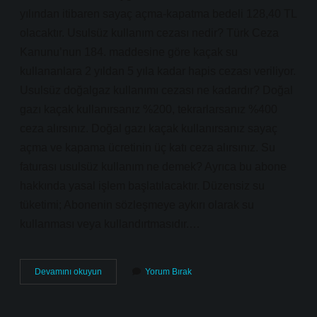
yılından itibaren sayaç açma-kapatma bedeli 128,40 TL
olacaktır. Usulsüz kullanım cezası nedir? Türk Ceza
Kanunu’nun 184. maddesine göre kaçak su
kullananlara 2 yıldan 5 yıla kadar hapis cezası veriliyor.
Usulsüz doğalgaz kullanımı cezası ne kadardır? Doğal
gazı kaçak kullanırsanız %200, tekrarlarsanız %400
ceza alırsınız. Doğal gazı kaçak kullanırsanız sayaç
açma ve kapama ücretinin üç katı ceza alırsınız. Su
faturası usulsüz kullanım ne demek? Ayrıca bu abone
hakkında yasal işlem başlatılacaktır. Düzensiz su
tüketimi; Abonenin sözleşmeye aykırı olarak su
kullanması veya kullandırtmasıdır.…
Usulsüz
Devamını okuyun
Yorum Bırak
Kullanım
Bedeli
Ne