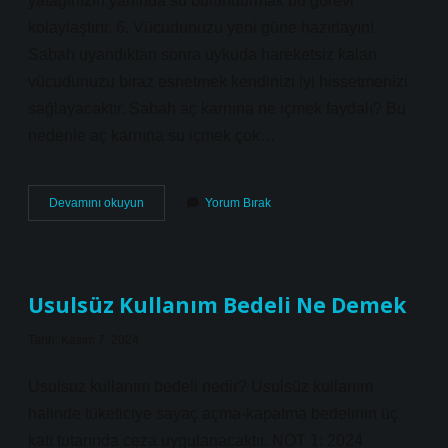
yatağınızın yanında su bulundurmak bu görevi
kolaylaştırır. 6. Vücudunuzu yeni güne hazırlayın!
Sabah uyandıktan sonra uykuda hareketsiz kalan
vücudunuzu biraz esnetmek kendinizi iyi hissetmenizi
sağlayacaktır. Sabah aç karnına ne içmek faydalı? Bu
nedenle aç karnına su içmek çok…
Sabah
Devamını okuyun
Yorum Bırak
Uyanınca
Ilk
Ne
Içilmeli
Usulsüz Kullanım Bedeli Ne Demek
Tarih: Kasım 7, 2024
Usulsuz kullanım bedeli nedir? Usulsüz kullanım
halinde tüketiciye sayaç açma-kapatma bedelinin üç
katı tutarında ceza uygulanacaktır. NOT 1: 2024