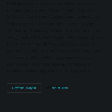
Bir kişinin günlük hayatta sergilediği davranışların
bütünü anlamına gelir. Meşrep kimdir? ISBN: 978-
9944-237-86-4. Meşreb, Çağatay edebiyatına ait bir
Sufi şairdir. Asıl adı Abdurrahim’dir. Ancak, yaygın
olarak Baba Rahim veya Rahim Baba olarak anılırdı.
Mizaç meşrep ne demek? Meşrep, bir insanda var olan
huy, tabiat ve mizaç demektir. Mesrur hangi dilde?
mesrur ​​​​​​​​- Nişanyan Sözlüğü. Arapça srr kökünden gelen
ve “neşeli, mutlu” anlamına gelen masrūr مسرور
kelimesinden bir alıntıdır. Meşrep Osmanlıca ne
demek? meşrep – İngilizce Sözlük. Arapça shrb…
Meşrep
Devamını okuyun
Yorum Bırak
Hangi
Dil