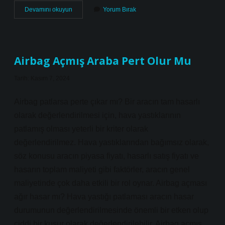
Sokrates
Devamını okuyun
Yorum Bırak
E
Göre
Bilgi
Ve
Erdem
Airbag Açmış Araba Pert Olur Mu
Arasında
Nasıl
Tarih: Kasım 7, 2024
Bir
Ilişki
Vardır
Airbag patlarsa perte çıkar mı? Bir aracın tam hasarlı
olarak değerlendirilmesi için, hava yastıklarının
patlamış olması yeterli bir kriter olarak
değerlendirilmez. Hava yastıklarından bağımsız olarak,
söz konusu aracın piyasa fiyatı, hasarlı satış fiyatı ve
hasarın toplam maliyeti gibi faktörler, aracın genel
maliyetinde çok daha etkili bir rol oynar. Airbag açması
ağır hasar mı? Hava yastığı patlaması aracın hasar
durumunun değerlendirilmesinde önemli bir etken olup
ciddi bir kusur olarak değerlendirilebilir. Airbag açmış