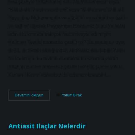
kısa şekliyle “Allahümme salli alâ Muhammed” veya
“Sallallahu aleyhi vesellem” veya “Allahümme salli alâ
Seyyidina Muhammedin ve alâ âlihî ve sahbihî ve barik
ve sallim” diyerek Peygamber Efendimiz (s.a.s.)’e salât
edin. Bu konuda pek çok hadis rivayet edilmiştir.
Kelime-i Tevhid abdestsiz çekilir mi? Bu tevhid bir ayet
değil, bir tesbih olduğundan abdestsiz okunabilir. Adetli
bir kadın için bu tevhidi okumakta bir sakınca yoktur.
Allah’ın isimleri abdestsiz çekilir mi? Hiç şüphe yok ki,
Kur’an-ı Kerim abdestsiz de ezbere okunabilir.…
Salavat
Devamını okuyun
Yorum Bırak
Getirmek
Icin
Abdest
Şart
Mi
Antiasit Ilaçlar Nelerdir