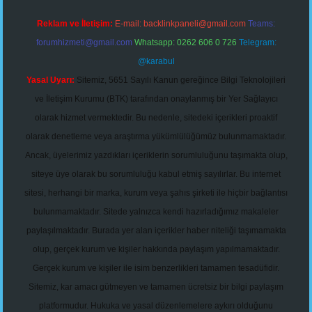
Reklam ve İletişim:
E-mail:
backlinkpaneli@gmail.com
Teams:
forumhizmeti@gmail.com
Whatsapp: 0262 606 0 726
Telegram:
@karabul
Yasal Uyarı:
Sitemiz, 5651 Sayılı Kanun gereğince Bilgi Teknolojileri
ve İletişim Kurumu (BTK) tarafından onaylanmış bir Yer Sağlayıcı
olarak hizmet vermektedir. Bu nedenle, sitedeki içerikleri proaktif
olarak denetleme veya araştırma yükümlülüğümüz bulunmamaktadır.
Ancak, üyelerimiz yazdıkları içeriklerin sorumluluğunu taşımakta olup,
siteye üye olarak bu sorumluluğu kabul etmiş sayılırlar. Bu internet
sitesi, herhangi bir marka, kurum veya şahıs şirketi ile hiçbir bağlantısı
bulunmamaktadır. Sitede yalnızca kendi hazırladığımız makaleler
paylaşılmaktadır. Burada yer alan içerikler haber niteliği taşımamakta
olup, gerçek kurum ve kişiler hakkında paylaşım yapılmamaktadır.
Gerçek kurum ve kişiler ile isim benzerlikleri tamamen tesadüfidir.
Sitemiz, kar amacı gütmeyen ve tamamen ücretsiz bir bilgi paylaşım
platformudur. Hukuka ve yasal düzenlemelere aykırı olduğunu