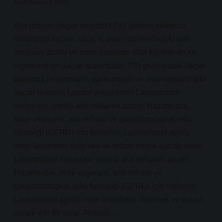
Tarih: Kasım 7, 2024
Asit giderici ilaçlar nelerdir? PPI (proton pompası
inhibitörü) ilaçları, mide iç astar hücrelerindeki asit
üretimini azaltır ve mide sorunları olan kişilere en sık
reçete edilen ilaçlar arasındadır. PPI grubundaki ilaçlar
arasında lansoprazol, pantoprazol ve esomeprazol gibi
ilaçlar bulunur. Lansor antiasit mi? Lansoprazol
midenizin ürettiği asit miktarını azaltır. Hazımsızlık,
mide ekşimesi, asit reflüsü ve gastroözofageal reflü
hastalığı (GERD) için kullanılır. Lansoprazol ayrıca
mide ülserlerini önlemek ve tedavi etmek için de alınır.
Lansoprazol midenizin ürettiği asit miktarını azaltır.
Hazımsızlık, mide ekşimesi, asit reflüsü ve
gastroözofageal reflü hastalığı (GERD) için kullanılır.
Lansoprazol ayrıca mide ülserlerini önlemek ve tedavi
etmek için de alınır. Antiasit…