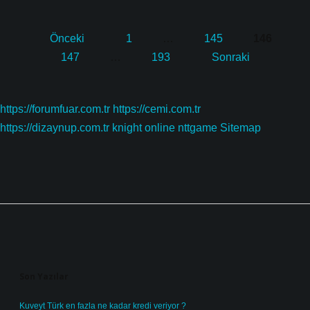
Yazı
Önceki
1
…
145
146
sayfalaması
147
…
193
Sonraki
https://forumfuar.com.tr
https://cemi.com.tr
https://dizaynup.com.tr
knight online
nttgame
Sitemap
Sidebar
Son Yazılar
Kuveyt Türk en fazla ne kadar kredi veriyor ?