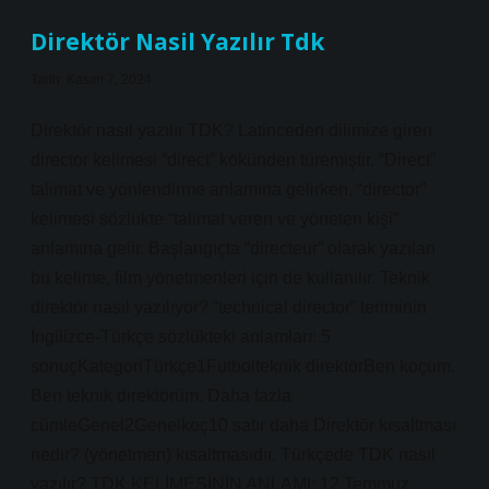
Demek
Direktör Nasil Yazılır Tdk
Tarih: Kasım 7, 2024
Direktör nasıl yazılır TDK? Latinceden dilimize giren
director kelimesi “direct” kökünden türemiştir. “Direct”
talimat ve yönlendirme anlamına gelirken, “director”
kelimesi sözlükte “talimat veren ve yöneten kişi”
anlamına gelir. Başlangıçta “directeur” olarak yazılan
bu kelime, film yönetmenleri için de kullanılır. Teknik
direktör nasıl yazılıyor? “technical director” teriminin
İngilizce-Türkçe sözlükteki anlamları: 5
sonuçKategoriTürkçe1Futbolteknik direktörBen koçum.
Ben teknik direktörüm. Daha fazla
cümleGenel2Genelkoç10 satır daha Direktör kısaltması
nedir? (yönetmen) kısaltmasıdır. Türkçede TDK nasıl
yazılır? TDK KELİMESİNİN ANLAMI: 12 Temmuz