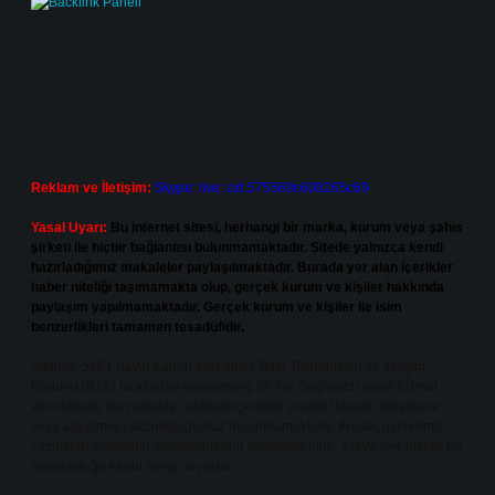
Reklam ve İletişim:
Skype: live:.cid.575569c608265c69
Yasal Uyarı:
Bu internet sitesi, herhangi bir marka, kurum veya şahıs
şirketi ile hiçbir bağlantısı bulunmamaktadır. Sitede yalnızca kendi
hazırladığımız makaleler paylaşılmaktadır. Burada yer alan içerikler
haber niteliği taşımamakta olup, gerçek kurum ve kişiler hakkında
paylaşım yapılmamaktadır. Gerçek kurum ve kişiler ile isim
benzerlikleri tamamen tesadüfidir.
Sitemiz, 5651 Sayılı Kanun gereğince Bilgi Teknolojileri ve İletişim
Kurumu (BTK) tarafından onaylanmış bir Yer Sağlayıcı olarak hizmet
vermektedir. Bu nedenle, sitedeki içerikleri proaktif olarak denetleme
veya araştırma yükümlülüğümüz bulunmamaktadır. Ancak, üyelerimiz
yazdıkları içeriklerin sorumluluğunu taşımakta olup, siteye üye olarak bu
sorumluluğu kabul etmiş sayılırlar.