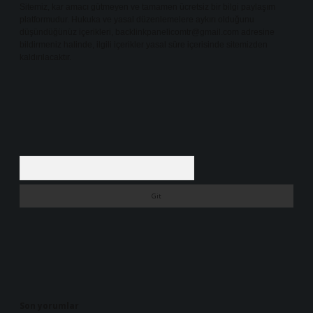
Sitemiz, kar amacı gütmeyen ve tamamen ücretsiz bir bilgi paylaşım
platformudur. Hukuka ve yasal düzenlemelere aykırı olduğunu
düşündüğünüz içerikleri,
backlinkpanelicomtr@gmail.com
adresine
bildirmeniz halinde, ilgili içerikler yasal süre içerisinde sitemizden
kaldırılacaktır.
Arama
Son yorumlar