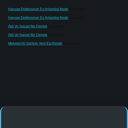
Hayvan Doktorunun Eş Anlamlısı Nedir
için
admin
Hayvan Doktorunun Eş Anlamlısı Nedir
için
Kartal
Akli Ve Nazari Ne Demek
için
admin
Akli Ve Nazari Ne Demek
için
Sadık
Mehmet Ali Şahinin Yeni Eşi Kimdir
için
admin
.online/