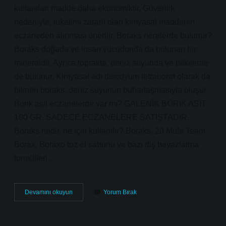
kullanılan madde daha ekonomiktir. Güvenlik
nedeniyle, tüketimi zararlı olan kimyasal maddenin
eczaneden alınması önerilir. Boraks nerelerde bulunur?
Boraks doğada ve insan vücudunda da bulunan bir
mineraldir. Ayrıca toprakta, deniz suyunda ve bitkilerde
de bulunur. Kimyasal adı disodyum tetraborat olarak da
bilinen boraks, deniz suyunun buharlaşmasıyla oluşur.
Borik asit eczanelerde var mı? GALENİK BORİK ASİT
100 GR. SADECE ECZANELERE SATIŞTADIR.
Boraks nedir, ne için kullanılır? Boraks, 20 Mule Team
Borax, Boraxo toz el sabunu ve bazı diş beyazlatma
formülleri…
Boraks
Devamını okuyun
Yorum Bırak
Eczanede
Satılıyor
Mu