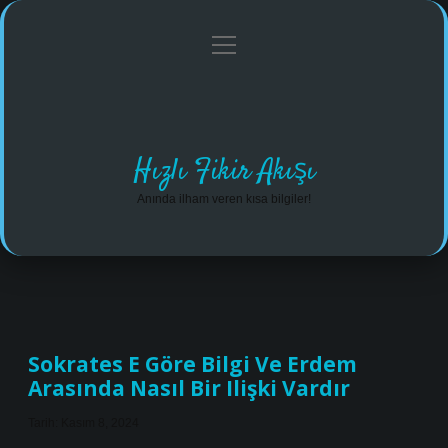
menüyü
Anasayfa
Gizlilik Politikası
Yasal Uyarı
aç
Hakkımızda
Hızlı Fikir Akışı
Anında ilham veren kısa bilgiler!
Hızlı
Fikir
Sokrates E Göre Bilgi Ve Erdem
Arasında Nasıl Bir Ilişki Vardır
Akışı
Yazılar
Tarih: Kasım 8, 2024